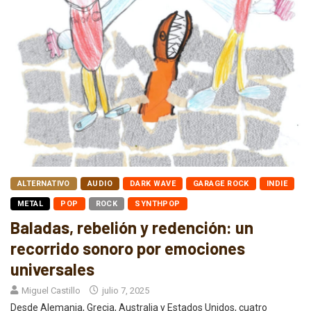
ALTERNATIVO
AUDIO
DARK WAVE
GARAGE ROCK
INDIE
METAL
POP
ROCK
SYNTHPOP
Baladas, rebelión y redención: un
recorrido sonoro por emociones
universales
Miguel Castillo
julio 7, 2025
Desde Alemania, Grecia, Australia y Estados Unidos, cuatro