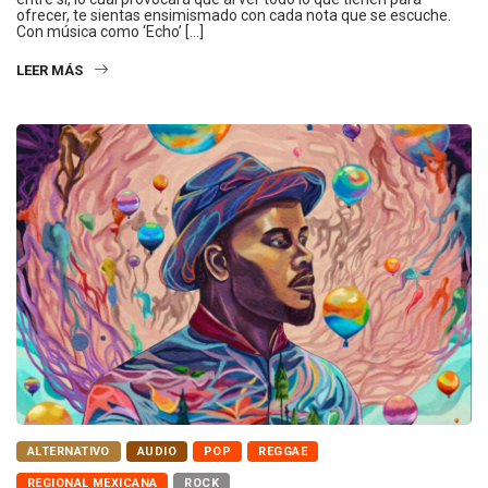
ofrecer, te sientas ensimismado con cada nota que se escuche.
Con música como ‘Echo’ […]
LEER MÁS
ALTERNATIVO
AUDIO
POP
REGGAE
REGIONAL MEXICANA
ROCK