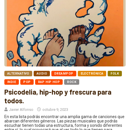
ALTERNATIVO
AUDIO
DREAMPOP
ELECTRÓNICA
FOLK
INDIE
POP
RAP HIP HOP
ROCK
Psicodelia, hip-hop y frescura para
todos.
Javier Alfonso
octubre 9, 2023
En esta lista podrás encontrar una amplia gama de canciones que
abarcan diferentes géneros. Las piezas musicales que podrás
escuchar tienen todas una estructura, forma y sonido diferentes
entre sí, lo cual provocará que al ver todo lo que tienen para