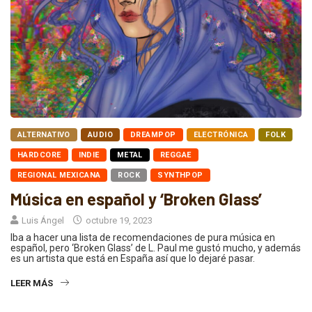
ALTERNATIVO
AUDIO
DREAMPOP
ELECTRÓNICA
FOLK
HARDCORE
INDIE
METAL
REGGAE
REGIONAL MEXICANA
ROCK
SYNTHPOP
Música en español y ‘Broken Glass’
Luis Ángel
octubre 19, 2023
Iba a hacer una lista de recomendaciones de pura música en
español, pero ‘Broken Glass’ de L. Paul me gustó mucho, y además
es un artista que está en España así que lo dejaré pasar.
LEER MÁS