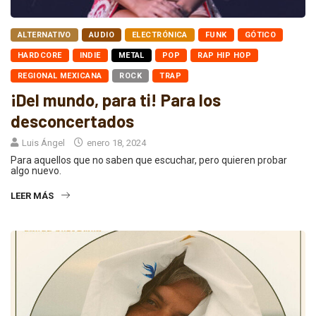
ALTERNATIVO
AUDIO
ELECTRÓNICA
FUNK
GÓTICO
HARDCORE
INDIE
METAL
POP
RAP HIP HOP
REGIONAL MEXICANA
ROCK
TRAP
¡Del mundo, para ti! Para los
desconcertados
Luis Ángel
enero 18, 2024
Para aquellos que no saben que escuchar, pero quieren probar
algo nuevo.
LEER MÁS