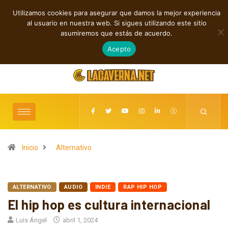
Utilizamos cookies para asegurar que damos la mejor experiencia
TENDENCIAS
al usuario en nuestra web. Si sigues utilizando este sitio
Rock, folk e indie: cuatro estrenos independientes por descubrir
asumiremos que estás de acuerdo.
agosto 7, 2026
Acepto
Inicio
Alternativo
ALTERNATIVO
AUDIO
INDIE
RAP HIP HOP
El hip hop es cultura internacional
Luis Ángel
abril 1, 2024