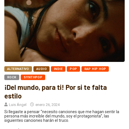
ALTERNATIVO
AUDIO
INDIE
POP
RAP HIP HOP
ROCK
SYNTHPOP
¡Del mundo, para ti! Por si te falta
estilo
Luis Ángel
enero 26, 2024
Si llegaste a pensar “necesito canciones que me hagan sentir la
persona más increíble del mundo, soy el protagonista”, las
siguientes canciones harán el truco.