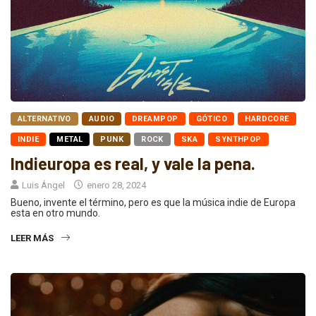
ALTERNATIVO
AUDIO
DREAMPOP
GÓTICO
HARDCORE
INDIE
METAL
PUNK
ROCK
SKA
SYNTHPOP
Indieuropa es real, y vale la pena.
Luis Ángel
enero 28, 2024
Bueno, invente el término, pero es que la música indie de Europa
esta en otro mundo.
LEER MÁS