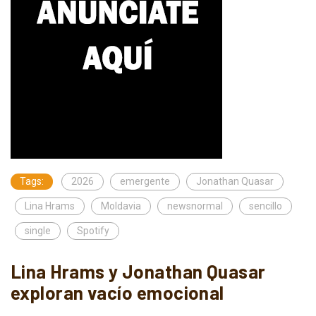
Tags:
2026
emergente
Jonathan Quasar
Lina Hrams
Moldavia
newsnormal
sencillo
single
Spotify
Lina Hrams y Jonathan Quasar
exploran vacío emocional