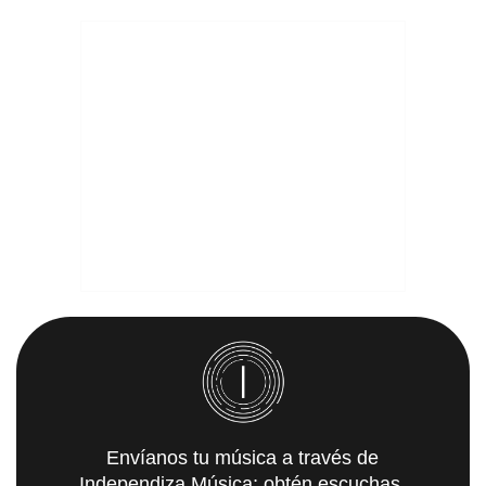
Envíanos tu música a través de
Independiza Música; obtén escuchas,