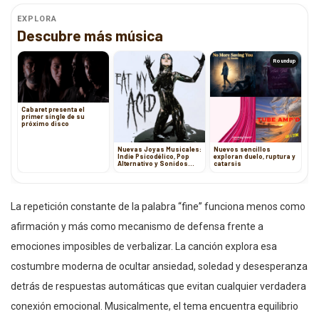
EXPLORA
Descubre más música
Roundup
Cabaret presenta el
primer single de su
próximo disco
Nuevas Joyas Musicales:
Nuevos sencillos
Indie Psicodélico, Pop
exploran duelo, ruptura y
Alternativo y Sonidos
catarsis
Emotivos
La repetición constante de la palabra “fine” funciona menos como
afirmación y más como mecanismo de defensa frente a
emociones imposibles de verbalizar. La canción explora esa
costumbre moderna de ocultar ansiedad, soledad y desesperanza
detrás de respuestas automáticas que evitan cualquier verdadera
conexión emocional. Musicalmente, el tema encuentra equilibrio