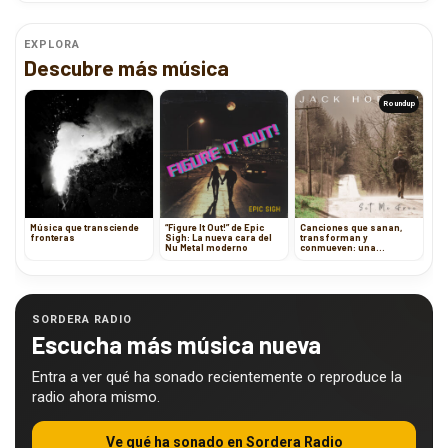
EXPLORA
Descubre más música
Roundup
Música que transciende
“Figure It Out!” de Epic
Canciones que sanan,
fronteras
Sigh: La nueva cara del
transforman y
Nu Metal moderno
conmueven: una
selección transatlántica
de lanzamientos indie
SORDERA RADIO
Escucha más música nueva
Entra a ver qué ha sonado recientemente o reproduce la
radio ahora mismo.
Ve qué ha sonado en Sordera Radio