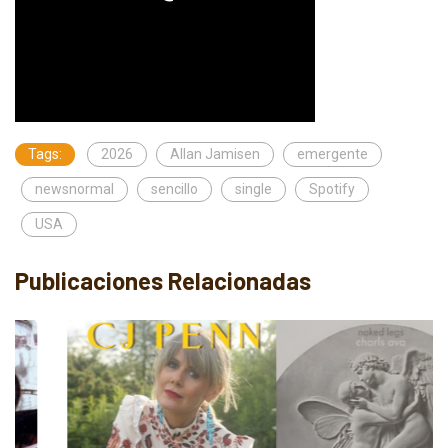
Tags:
2026
Allan Jamisen
emergente
newsnormal
sencillo
single
Spotify
USA
Publicaciones Relacionadas