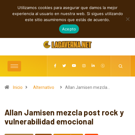
Utilizamos cookies para asegurar que damos la mejor
TENDENCIAS
experiencia al usuario en nuestra web. Si sigues utilizando
Shaven Primates: Un estallido de Hard Rock contra el control digital
este sitio asumiremos que estás de acuerdo.
agosto 8, 2026
Acepto
Inicio
Alternativo
Allan Jamisen mezcla…
Allan Jamisen mezcla post rock y
vulnerabilidad emocional