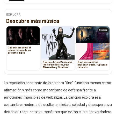
EXPLORA
Descubre más música
Roundup
Cabaret presenta el
primer single de su
próximo disco
Nuevas Joyas Musicales:
Nuevos sencillos
Indie Psicodélico, Pop
exploran duelo, ruptura y
Alternativo y Sonidos
catarsis
Emotivos
La repetición constante de la palabra “fine” funciona menos como
afirmación y más como mecanismo de defensa frente a
emociones imposibles de verbalizar. La canción explora esa
costumbre moderna de ocultar ansiedad, soledad y desesperanza
detrás de respuestas automáticas que evitan cualquier verdadera