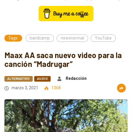
Tags:
bandcamp
newsnormal
YouTube
Maax AA saca nuevo video para la
canción “Madrugar”
Redacción
ALTERNATIVO
AUDIO
marzo 3, 2021
1368