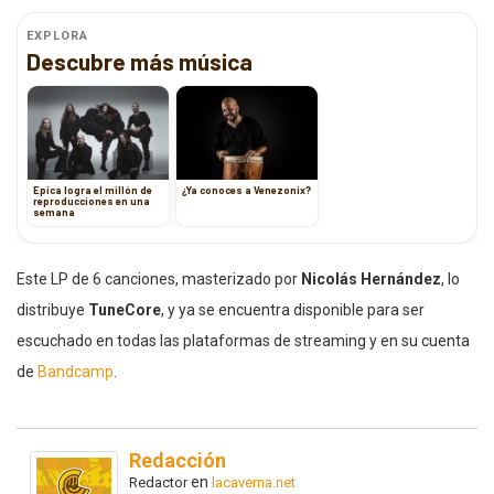
EXPLORA
Descubre más música
Epica logra el millón de
¿Ya conoces a Venezonix?
reproducciones en una
semana
Este LP de 6 canciones, masterizado por
Nicolás Hernández
, lo
distribuye
TuneCore
, y ya se encuentra disponible para ser
escuchado en todas las plataformas de streaming y en su cuenta
de
Bandcamp
.
Redacción
en
Redactor
lacaverna.net