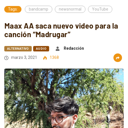
Tags:
bandcamp
newsnormal
YouTube
Maax AA saca nuevo video para la
canción “Madrugar”
Redacción
ALTERNATIVO
AUDIO
marzo 3, 2021
1368