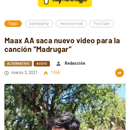
Tags:
bandcamp
newsnormal
YouTube
Maax AA saca nuevo video para la
canción “Madrugar”
Redacción
ALTERNATIVO
AUDIO
marzo 3, 2021
1368