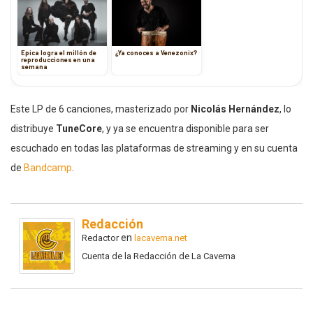
Epica logra el millón de
¿Ya conoces a Venezonix?
reproducciones en una
semana
Este LP de 6 canciones, masterizado por
Nicolás Hernández
, lo
distribuye
TuneCore
, y ya se encuentra disponible para ser
escuchado en todas las plataformas de streaming y en su cuenta
de
Bandcamp
.
Redacción
en
Redactor
lacaverna.net
Cuenta de la Redacción de La Caverna