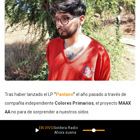
Tras haber lanzado el LP
“
Pantano
”
el año pasado a través de
compañía independiente
Colores Primarios
, el proyecto
MAAX
AA
no para de sorprender a nuestros oídos.
La canción conlleva una interesante propuesta electrónica con
EN VIVO
Sordera Radio
Ahora suena
influencias de géneros como el house y hip-hop. En este nuevo