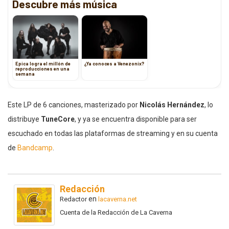
Descubre más música
Epica logra el millón de
¿Ya conoces a Venezonix?
reproducciones en una
semana
Este LP de 6 canciones, masterizado por
Nicolás Hernández
, lo
distribuye
TuneCore
, y ya se encuentra disponible para ser
escuchado en todas las plataformas de streaming y en su cuenta
de
Bandcamp
.
Redacción
en
Redactor
lacaverna.net
Cuenta de la Redacción de La Caverna