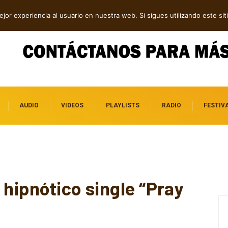
dependientes por descubrir
jor experiencia al usuario en nuestra web. Si sigues utilizando este s
AUDIO
VIDEOS
PLAYLISTS
RADIO
FESTIV
 hipnótico single “Pray