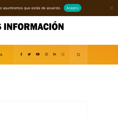
agosto 7, 2026
itio asumiremos que estás de acuerdo.
Acepto
AL