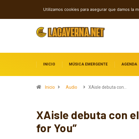
Rock, folk e indie: cuatro estrenos in
TENDENCIAS
Utilizamos cookies para asegurar que damos la me
INICIO
MÚSICA EMERGENTE
AGENDA
Inicio
Audio
XAisle debuta con…
XAisle debuta con el
for You”