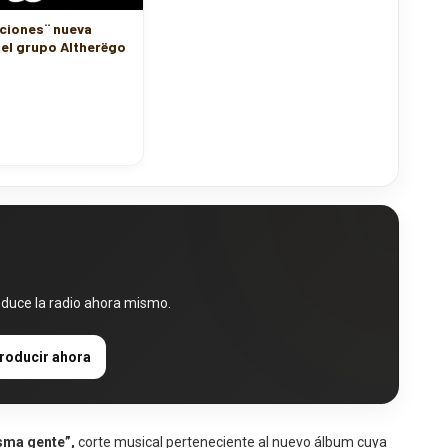
ciones¨ nueva
el grupo Altherëgo
oduce la radio ahora mismo.
roducir ahora
sma gente”,
corte musical perteneciente al nuevo álbum cuya