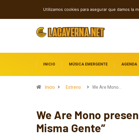
Cuatro canciones independientes entre reflexión y resistencia
Cu
TENDENCIAS
Utilizamos cookies para asegurar que damos la me
INICIO
MÚSICA EMERGENTE
AGENDA
Inicio
Estreno
We Are Mono…
We Are Mono present
Misma Gente”