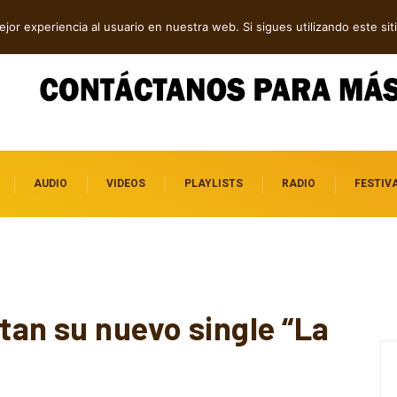
atro lanzamientos alternativos que vale la pena escuchar
jor experiencia al usuario en nuestra web. Si sigues utilizando este s
AUDIO
VIDEOS
PLAYLISTS
RADIO
FESTIV
an su nuevo single “La