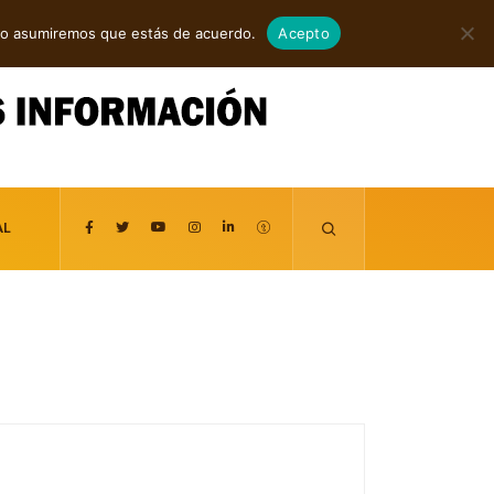
agosto 7, 2026
itio asumiremos que estás de acuerdo.
Acepto
AL