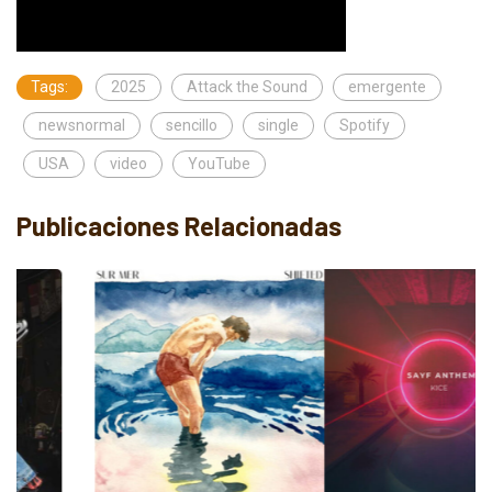
Tags:
2025
Attack the Sound
emergente
newsnormal
sencillo
single
Spotify
USA
video
YouTube
Publicaciones Relacionadas