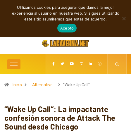
Utilizamos cookies para asegurar que damos la mejor
TENDENCIAS
experiencia al usuario en nuestra web. Si sigues utilizando
M3TIN presenta “Nuestra Historia Acabó” en español
este sitio asumiremos que estás de acuerdo.
agosto 6, 2026
Acepto
Inicio
Alternativo
“Wake Up Call”:…
“Wake Up Call”: La impactante
confesión sonora de Attack The
Sound desde Chicago