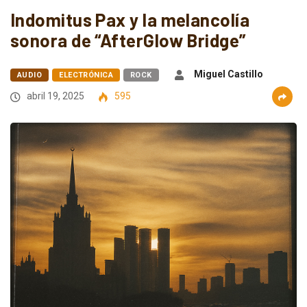
Indomitus Pax y la melancolía
sonora de “AfterGlow Bridge”
Miguel Castillo
AUDIO
ELECTRÓNICA
ROCK
abril 19, 2025
595