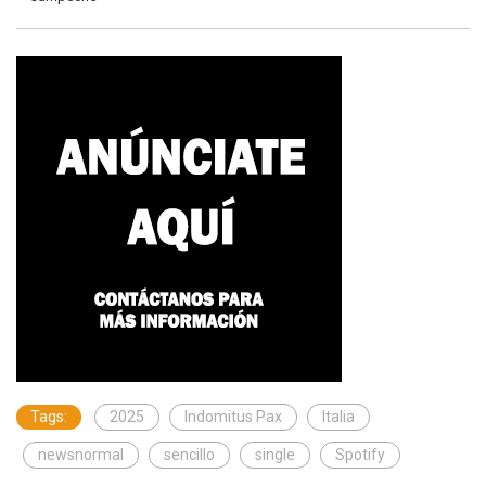
Tags:
2025
Indomitus Pax
Italia
newsnormal
sencillo
single
Spotify