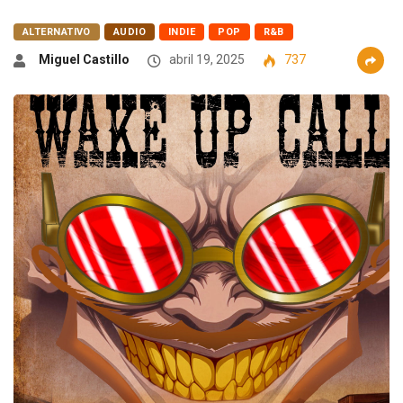
ALTERNATIVO
AUDIO
INDIE
POP
R&B
Miguel Castillo
abril 19, 2025
737