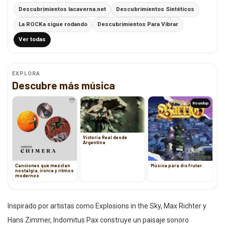
Descubrimientos lacaverna.net
Descubrimientos Sintéticos
La ROCKa sigue rodando
Descubrimientos Para Vibrar
Ver todas
EXPLORA
Descubre más música
Roundup
Victoria Real desde
Argentina
Canciones que mezclan
Música para disfrutar.
nostalgia, ironía y ritmos
modernos
Inspirado por artistas como Explosions in the Sky, Max Richter y
Hans Zimmer, Indomitus Pax construye un paisaje sonoro