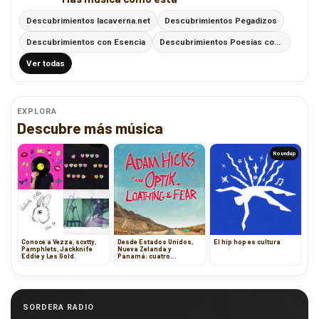
Descubrimientos lacaverna.net
Descubrimientos Pegadizos
Descubrimientos con Esencia
Descubrimientos Poesías con Ritmo
Ver todas
EXPLORA
Descubre más música
Roundup
Conoce a Vezza, scxtty,
Desde Estados Unidos,
El hip hop es cultura
Pamphlets, Jackknife
Nueva Zelanda y
Eddie y Les Gold.
Panamá: cuatro
canciones que desafían
las reglas
SORDERA RADIO