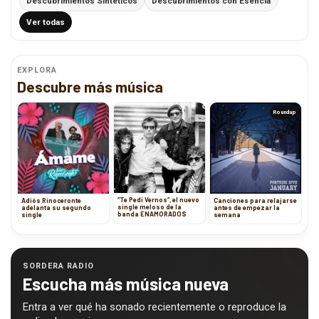
Descubrimientos Sintéticos
Descubrimientos con Esencia
Ver todas
EXPLORA
Descubre más música
Roundup
“Te Pedí Vernos”, el nuevo
Adiós Rinoceronte
Canciones para relajarse
single meloso de la
adelanta su segundo
antes de empezar la
banda ENAMORADOS
single
semana
SORDERA RADIO
Escucha más música nueva
Entra a ver qué ha sonado recientemente o reproduce la