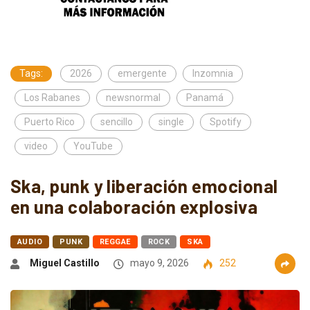
Tags:
2026
emergente
Inzomnia
Los Rabanes
newsnormal
Panamá
Puerto Rico
sencillo
single
Spotify
video
YouTube
Ska, punk y liberación emocional
en una colaboración explosiva
AUDIO
PUNK
REGGAE
ROCK
SKA
Miguel Castillo
mayo 9, 2026
252