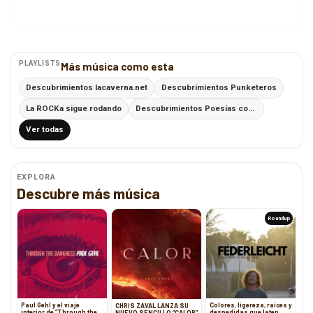
PLAYLISTS
Más música como esta
Descubrimientos lacaverna.net
Descubrimientos Punketeros
La ROCKa sigue rodando
Descubrimientos Poesías con Ritmo
Ver todas
EXPLORA
Descubre más música
Roundup
Paul Gehl y el viaje
Colores, ligereza, raíces y
CHRIS ZAVAL LANZA SU
interior de “Through the
despedidas que laten
NUEVO SENCILLO “CALOR”