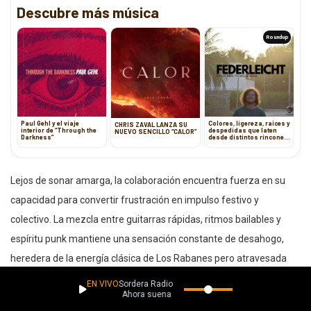
Descubre más música
Roundup
Paul Gehl y el viaje
Colores, ligereza, raíces y
CHRIS ZAVAL LANZA SU
interior de “Through the
despedidas que laten
NUEVO SENCILLO “CALOR”
Darkness”
desde distintos rincones
del alma
Lejos de sonar amarga, la colaboración encuentra fuerza en su
capacidad para convertir frustración en impulso festivo y
colectivo. La mezcla entre guitarras rápidas, ritmos bailables y
espíritu punk mantiene una sensación constante de desahogo,
heredera de la energía clásica de Los Rabanes pero atravesada
por la intensidad más contemporánea de Inzomnia.
EN VIVO
Sordera Radio
Ahora suena