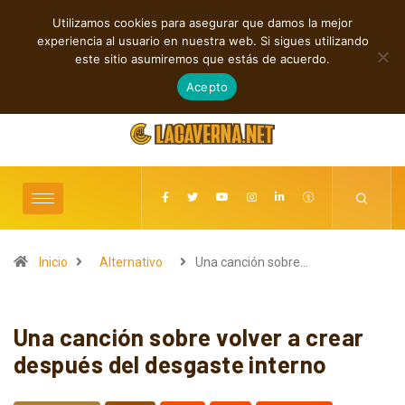
Utilizamos cookies para asegurar que damos la mejor
TENDENCIAS
experiencia al usuario en nuestra web. Si sigues utilizando
Noisetech y 
este sitio asumiremos que estás de acuerdo.
agosto 10, 2026
Acepto
Inicio
Alternativo
Una canción sobre…
Una canción sobre volver a crear
después del desgaste interno