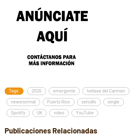
Tags:
2026
emergente
Ivelisse del Carmen
newsnormal
Puerto Rico
sencillo
single
Spotify
UK
video
YouTube
Publicaciones Relacionadas