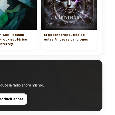
h Wall”: poesía
El poder terapéutico de
y rock esotérico
estas 4 nuevas canciones
nterrey
oduce la radio ahora mismo.
roducir ahora