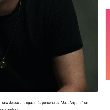
on una de sus entregas más personales: “Just Anyone”, un
 una ruptura.