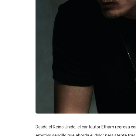
Desde el Reino Unido, el cantautor Etham regresa c
emotivo sencillo que aborda el dolor persistente tras