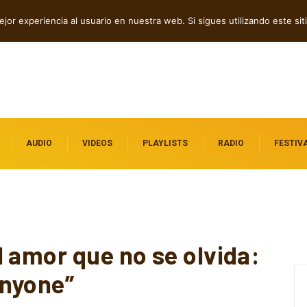
dillac
jor experiencia al usuario en nuestra web. Si sigues utilizando este s
AUDIO
VIDEOS
PLAYLISTS
RADIO
FESTIV
 amor que no se olvida:
Anyone”