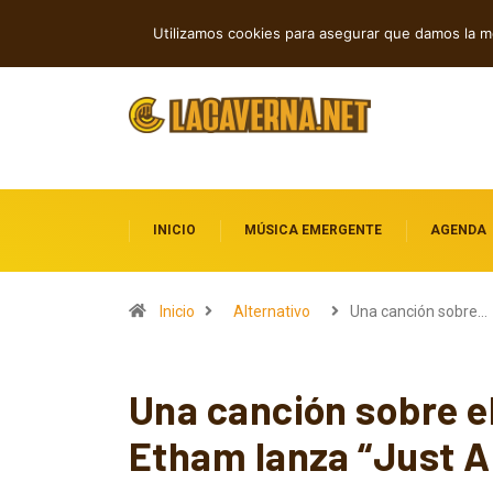
Grainville Train acelera con Cowboy Ca
TENDENCIAS
Utilizamos cookies para asegurar que damos la me
INICIO
MÚSICA EMERGENTE
AGENDA
Inicio
Alternativo
Una canción sobre…
Una canción sobre el
Etham lanza “Just 