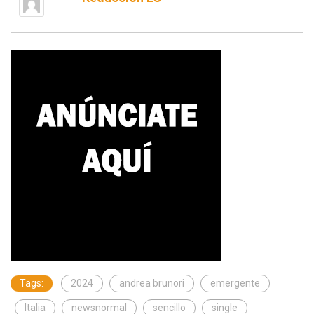
Tags:
2024
andrea brunori
emergente
Italia
newsnormal
sencillo
single