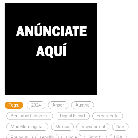
Tags:
2024
Ánsar
Austria
Benjamin Longmire
Digital Escort
emergente
Mad Morningstar
México
newsnormal
Nite
Roundup
sencillo
single
Spotify
USA