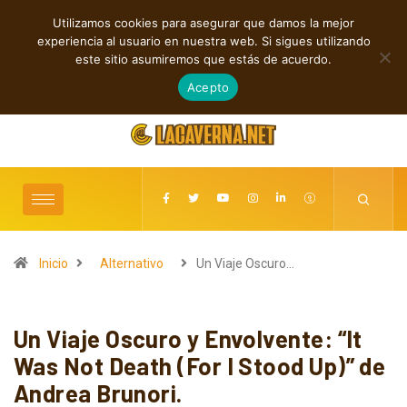
Utilizamos cookies para asegurar que damos la mejor
TENDENCIAS
experiencia al usuario en nuestra web. Si sigues utilizando
Grainville Train acelera con Cowboy Cadillac
este sitio asumiremos que estás de acuerdo.
agosto 6, 2026
Acepto
Inicio
Alternativo
Un Viaje Oscuro…
Un Viaje Oscuro y Envolvente: “It
Was Not Death (For I Stood Up)” de
Andrea Brunori.