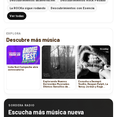
Descubrimientos lacaverna.net
Descubrimientos Rock Pesado
La ROCKa sigue rodando
Descubrimientos con Esencia
Ver todas
EXPLORA
Descubre más música
Roundup
Indie Fest Campeche abre
convocatoria
Explorando Nuevos
Escucha a Decrepit
Horizontes Musicales:
Youths, Reagan Ralph, La
Últimos Sencillos de
Yensy Jordan y Rage
Artistas Internacionales
Unfold
SORDERA RADIO
Escucha más música nueva