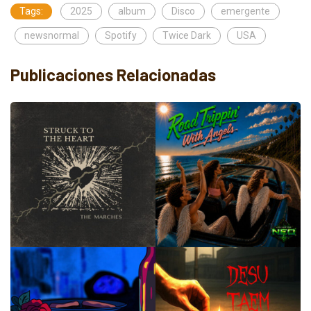
Tags:
2025
album
Disco
emergente
newsnormal
Spotify
Twice Dark
USA
Publicaciones Relacionadas