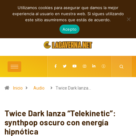
Utilizamos cookies para asegurar que damos la mejor
TENDENCIAS
experiencia al usuario en nuestra web. Si sigues utilizando
Death Popsi
este sitio asumiremos que estás de acuerdo.
agosto 7, 2026
Acepto
Inicio
Audio
Twice Dark lanza…
Twice Dark lanza “Telekinetic”:
synthpop oscuro con energía
hipnótica