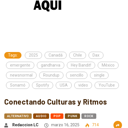
Tags:
2025
Canadá
Chile
Dax
emergente
gandharva
Hey Bandit!
México
newsnormal
Roundup
sencillo
single
Sonamó
Spotify
USA
video
YouTube
Conectando Culturas y Ritmos
ALTERNATIVO
AUDIO
POP
PUNK
ROCK
Redaccion LC
marzo 16, 2025
714