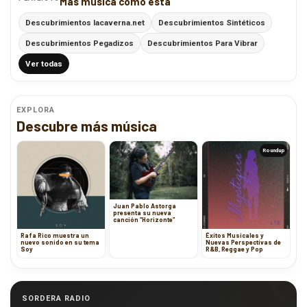
Más música como esta
Descubrimientos lacaverna.net
Descubrimientos Sintéticos
Descubrimientos Pegadizos
Descubrimientos Para Vibrar
Ver todas
EXPLORA
Descubre más música
Roundup
Juan Pablo Astorga
presenta su nueva
canción “Horizonte”
Rafa Rico muestra un
Éxitos Musicales y
nuevo sonido en su tema
Nuevas Perspectivas de
Soy
R&B, Reggae y Pop
SORDERA RADIO