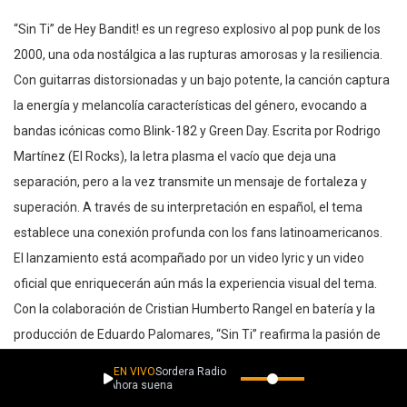
“Sin Ti” de Hey Bandit! es un regreso explosivo al pop punk de los
2000, una oda nostálgica a las rupturas amorosas y la resiliencia.
Con guitarras distorsionadas y un bajo potente, la canción captura
la energía y melancolía características del género, evocando a
bandas icónicas como Blink-182 y Green Day. Escrita por Rodrigo
Martínez (El Rocks), la letra plasma el vacío que deja una
separación, pero a la vez transmite un mensaje de fortaleza y
superación. A través de su interpretación en español, el tema
establece una conexión profunda con los fans latinoamericanos.
El lanzamiento está acompañado por un video lyric y un video
oficial que enriquecerán aún más la experiencia visual del tema.
Con la colaboración de Cristian Humberto Rangel en batería y la
producción de Eduardo Palomares, “Sin Ti” reafirma la pasión de
Hey Bandit! por su música, ofreciendo un himno cargado de
EN VIVO
Sordera Radio
emoción para los corazones rotos.
Ahora suena