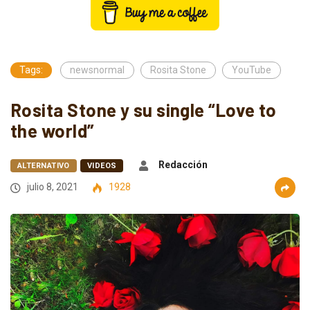
Tags:
newsnormal
Rosita Stone
YouTube
Rosita Stone y su single “Love to
the world”
Redacción
ALTERNATIVO
VIDEOS
julio 8, 2021
1928