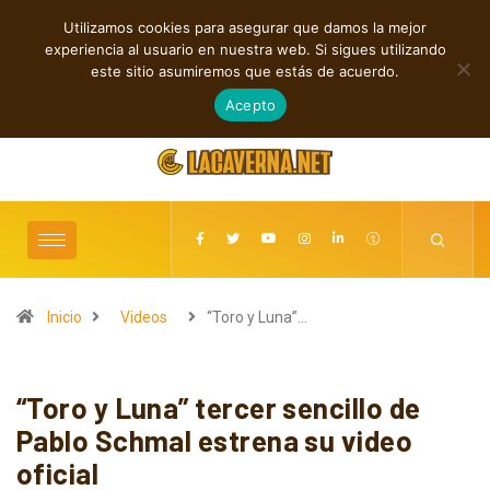
Utilizamos cookies para asegurar que damos la mejor
TENDENCIAS
experiencia al usuario en nuestra web. Si sigues utilizando
Cuatro c
este sitio asumiremos que estás de acuerdo.
agosto 6, 2026
Acepto
Inicio
Videos
“Toro y Luna”…
“Toro y Luna” tercer sencillo de
Pablo Schmal estrena su video
oficial