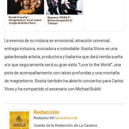
Desde España”
Regresa “HORA X”
Imaginemos” es el nuevo
Reconstruyendo El
single de Bicho Raro.
Tiempo
La esencia de su música es emocional, atracción universal,
entrega inclusiva, evocadora e inolvidable. Rosita Stone es una
galardonada artista, productora y bailarina que dará rienda suelta
a lo que seguramente será su gran éxito “Love to the World”, una
pista de acompañamiento con raíces profundas y una montaña
de magnetismo. Rosita también ha abierto conciertos para Carlos
Vives y ha compartido el escenario con Michael Bublé.
Redacción
en
Redactor
lacaverna.net
Cuenta de la Redacción de La Caverna