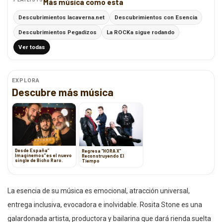
Más música como esta
Descubrimientos lacaverna.net
Descubrimientos con Esencia
Descubrimientos Pegadizos
La ROCKa sigue rodando
Ver todas
EXPLORA
Descubre más música
Desde España”
Regresa “HORA X”
Imaginemos” es el nuevo
Reconstruyendo El
single de Bicho Raro.
Tiempo
La esencia de su música es emocional, atracción universal,
entrega inclusiva, evocadora e inolvidable. Rosita Stone es una
galardonada artista, productora y bailarina que dará rienda suelta