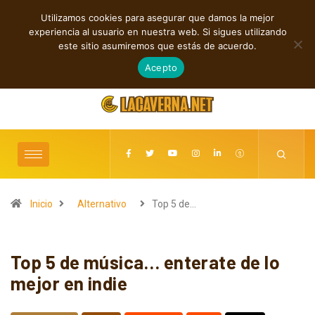
Utilizamos cookies para asegurar que damos la mejor
TENDENCIAS
experiencia al usuario en nuestra web. Si sigues utilizando
Rock, folk e indie: cuatro estrenos independientes por descubrir
este sitio asumiremos que estás de acuerdo.
agosto 7, 2026
Acepto
Inicio
Alternativo
Top 5 de…
Top 5 de música… enterate de lo
mejor en indie