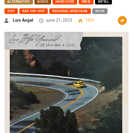
ALTERNATIVO
AUDIO
HARDCORE
INDIE
METAL
POP
RAP HIP HOP
REGIONAL MEXICANA
ROCK
Luis Ángel
junio 21, 2023
1651