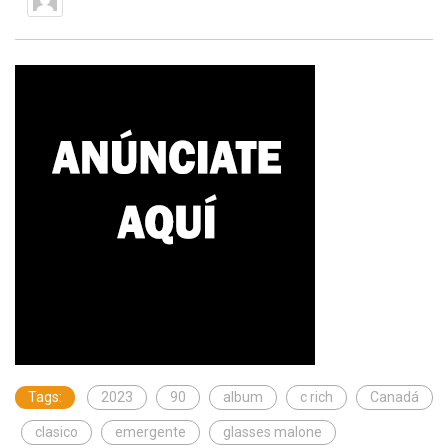
Tags:
2023
90
album
c rich
Canadá
clasico
emergente
glasses malone