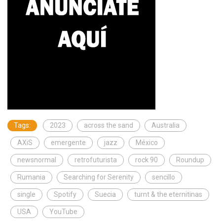
Tags:
2023
across the sand
Australia
AXiS
emergente
jazz
México
newsnormal
retrofuturista
rock 90
Roundup
Rumania
Searching for Serenity
sencillo
single
Spotify
Suecia
turnt & the eternitinas
USA
YouTube