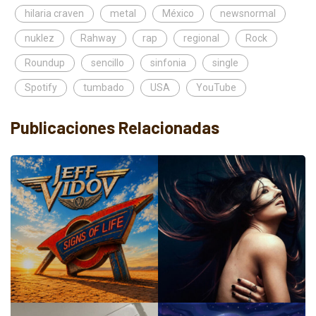
hilaria craven
metal
México
newsnormal
nuklez
Rahway
rap
regional
Rock
Roundup
sencillo
sinfonia
single
Spotify
tumbado
USA
YouTube
Publicaciones Relacionadas