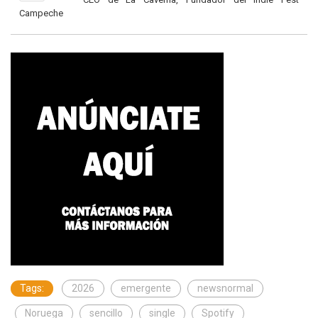
Campeche
Tags:
2026
emergente
newsnormal
Noruega
sencillo
single
Spotify