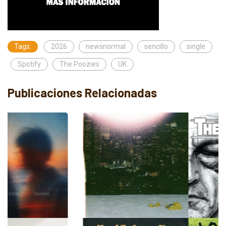
Tags:
2026
newsnormal
sencillo
single
Spotify
The Poozies
UK
Publicaciones Relacionadas