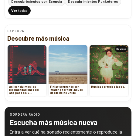
Descubrimientos con Esencia
Descubrimientos Punketeros
Ver todas
EXPLORA
Descubre más música
Roundup
Así concluimos las
Finlay sorprende con
Música por todos lados.
recomendaciones del
“Waiting for You”, house
año pasado: 5
desde Reino Unido
propuestas que no te
puedes perder
SORDERA RADIO
Escucha más música nueva
Entra a ver qué ha sonado recientemente o reproduce la