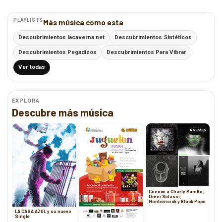
PLAYLISTS
Más música como esta
Descubrimientos lacaverna.net
Descubrimientos Sintéticos
Descubrimientos Pegadizos
Descubrimientos Para Vibrar
Ver todas
EXPLORA
Descubre más música
Roundup
Conoce a Charly RamRo,
Omni Selassi,
Montionsick y Black Pope
LA CASA AZUL y su nuevo
Single