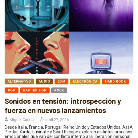
ALTERNATIVO
AUDIO
EDM
ELECTRÓNICA
HARD ROCK
POP
RAP HIP HOP
ROCK
Sonidos en tensión: introspección y
fuerza en nuevos lanzamientos
Miguel Castillo
abril 27, 2026
Desde Italia, Francia, Portugal, Reino Unido y Estados Unidos, AssA
Perdar, X.irda, Lusinate y Saint Escape exploran distintos procesos
emocionales que van del conflicto interno a la liberación personal.