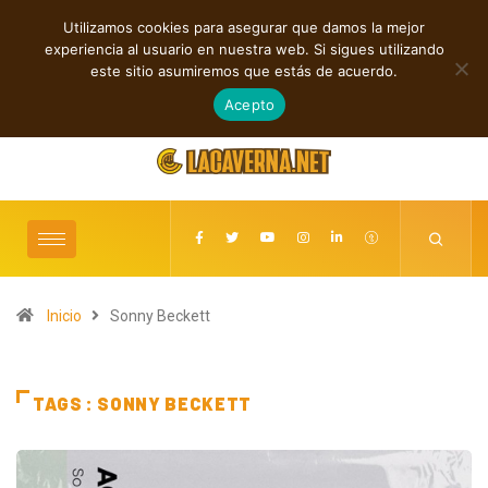
Utilizamos cookies para asegurar que damos la mejor
TENDENCIAS
experiencia al usuario en nuestra web. Si sigues utilizando
MUST LEARN TO FORGIVE”
M3TIN presenta “Nuestra Historia Acabó” e
este sitio asumiremos que estás de acuerdo.
agosto 6, 2026
Acepto
Inicio
Sonny Beckett
TAGS : SONNY BECKETT