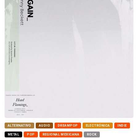
ALTERNATIVO
AUDIO
DREAMPOP
ELECTRÓNICA
INDIE
METAL
POP
REGIONAL MEXICANA
ROCK