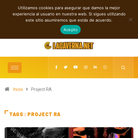
Utilizamos cookies para asegurar que damos la mejor
TENDENCIAS
experiencia al usuario en nuestra web. Si sigues utilizando
ntos independientes entre introspección y fuerza
Grainville Train a
este sitio asumiremos que estás de acuerdo.
agosto 6, 2026
Acepto
Inicio
Project RA
TAGS : PROJECT RA