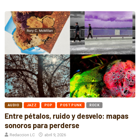
AUDIO
JAZZ
POP
POST PUNK
ROCK
Entre pétalos, ruido y desvelo: mapas
sonoros para perderse
Redaccion LC
abril 9, 2026