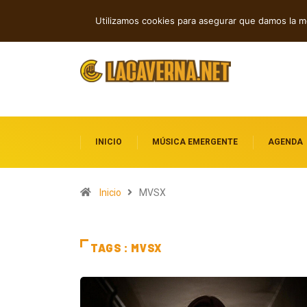
Andyvince reflexiona sobre el perdón 
TENDENCIAS
Utilizamos cookies para asegurar que damos la me
INICIO
MÚSICA EMERGENTE
AGENDA
Inicio
MVSX
TAGS : MVSX