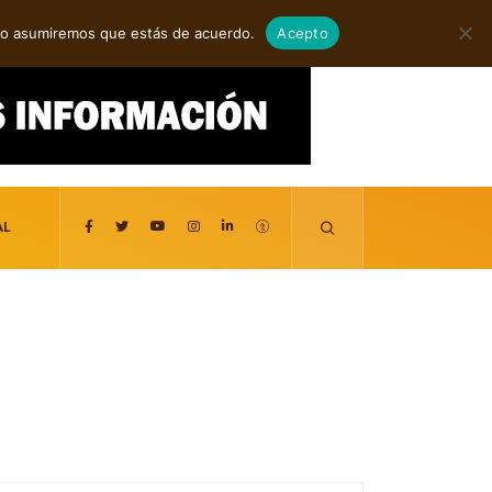
spañol
agosto 6, 2026
itio asumiremos que estás de acuerdo.
Acepto
AL