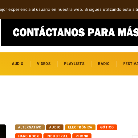
en “WE MUST LEARN TO FORGIVE”
M3TIN presenta “Nuestra Historia Acabó” en e
jor experiencia al usuario en nuestra web. Si sigues utilizando este s
AUDIO
VIDEOS
PLAYLISTS
RADIO
FESTIV
ALTERNATIVO
AUDIO
ELECTRÓNICA
GÓTICO
HARD ROCK
INDUSTRIAL
PHONK