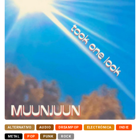
ALTERNATIVO
AUDIO
DREAMPOP
ELECTRÓNICA
INDIE
METAL
POP
PUNK
ROCK