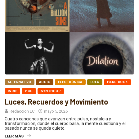
ALTERNATIVO
AUDIO
ELECTRÓNICA
FOLK
HARD ROCK
INDIE
POP
SYNTHPOP
Luces, Recuerdos y Movimiento
Redaccion LC
mayo 5, 2026
Cuatro canciones que avanzan entre pulso, nostalgia y
transformación, donde el cuerpo baila, la mente cuestiona y el
pasado nunca se queda quieto.
LEER MÁS