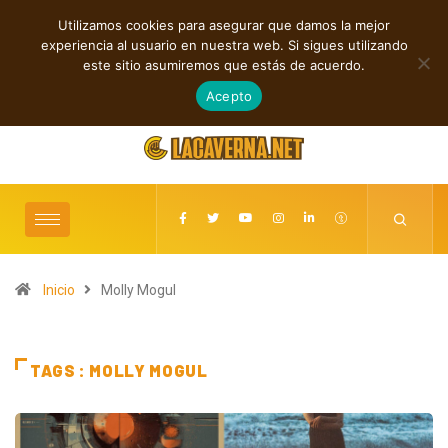
Utilizamos cookies para asegurar que damos la mejor
TENDENCIAS
experiencia al usuario en nuestra web. Si sigues utilizando
a, post rock y punk
Rock, folk e indie: cuatro estrenos independientes por
este sitio asumiremos que estás de acuerdo.
descubrir
agosto 7, 2026
Acepto
Inicio
Molly Mogul
TAGS : MOLLY MOGUL