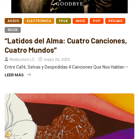
AUDIO
ELECTRÓNICA
FOLK
INDIE
POP
REGGAE
ROCK
“Latidos del Alma: Cuatro Canciones,
Cuatro Mundos”
Redaccion LC
mayo 26, 2025
Entre Café, Selvas y Despedidas 4 Canciones Que Nos Hablan –
LEER MÁS