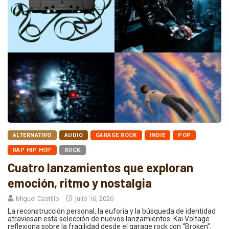
ALTERNATIVO
AUDIO
GARAGE ROCK
INDIE
POP
RAP HIP HOP
ROCK
Cuatro lanzamientos que exploran
emoción, ritmo y nostalgia
Miguel Castillo
julio 16, 2026
La reconstrucción personal, la euforia y la búsqueda de identidad
atraviesan esta selección de nuevos lanzamientos. Kai Voltage
reflexiona sobre la fragilidad desde el garage rock con “Broken”,