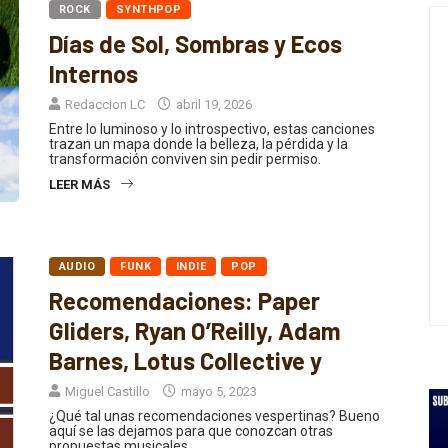
Días de Sol, Sombras y Ecos
Internos
Redaccion LC
abril 19, 2026
Entre lo luminoso y lo introspectivo, estas canciones
trazan un mapa donde la belleza, la pérdida y la
transformación conviven sin pedir permiso.
LEER MÁS
AUDIO
FUNK
INDIE
POP
Recomendaciones: Paper
Gliders, Ryan O’Reilly, Adam
Barnes, Lotus Collective y
Miguel Castillo
mayo 5, 2023
¿Qué tal unas recomendaciones vespertinas? Bueno
aquí se las dejamos para que conozcan otras
propuestas musicales.