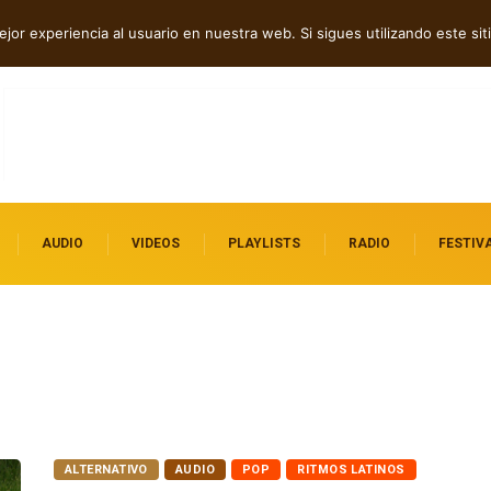
p tech en Acid Freq
jor experiencia al usuario en nuestra web. Si sigues utilizando este s
AUDIO
VIDEOS
PLAYLISTS
RADIO
FESTIV
ALTERNATIVO
AUDIO
POP
RITMOS LATINOS
ROCK
SYNTHPOP