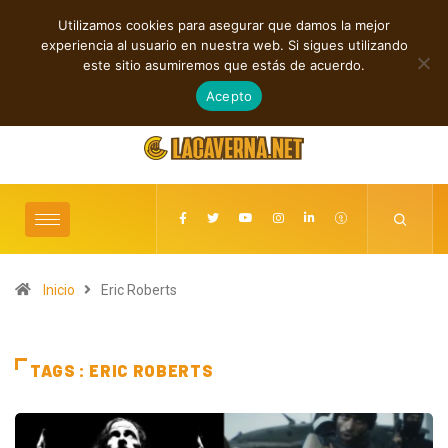
Utilizamos cookies para asegurar que damos la mejor
TENDENCIAS
experiencia al usuario en nuestra web. Si sigues utilizando
n “Father Help Us”
Cuatro canciones independientes entre folk, rock y pop
este sitio asumiremos que estás de acuerdo.
agosto 8, 2026
Acepto
Inicio
Eric Roberts
TAGS : ERIC ROBERTS