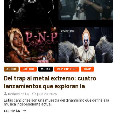
AUDIO
GÓTICO
METAL
RAP HIP HOP
TRAP
Del trap al metal extremo: cuatro
lanzamientos que exploran la
Redaccion LC
julio 23, 2026
Estas canciones son una muestra del dinamismo que define a la
música independiente actual.
LEER MÁS