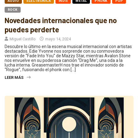
AUDIO
ELECTRÓNICA
INDIE
METAL
PHONK
POP
ROCK
Novedades internacionales que no
puedes perderte
Miguel Castillo
mayo 14, 2024
Descubre lo último en la escena musical internacional con artistas
destacados. Edie Yvonne nos sorprende con su conmovedora
versión de “Fade Into You” de Mazzy Star, mientras Avalon Stone
nos envuelve en su poderosa canción “Drag Me”, una oda a la
lucha interna. GreasemasterH nos trae el innovador sonido de
“Rogue”, fusionando el phonk con […]
LEER MÁS