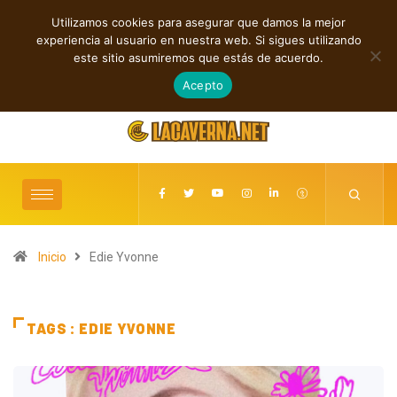
Utilizamos cookies para asegurar que damos la mejor
TENDENCIAS
experiencia al usuario en nuestra web. Si sigues utilizando
Cuatro lanzamientos independientes entre introspección y fuerza
este sitio asumiremos que estás de acuerdo.
agosto 6, 2026
Acepto
Inicio
Edie Yvonne
TAGS : EDIE YVONNE