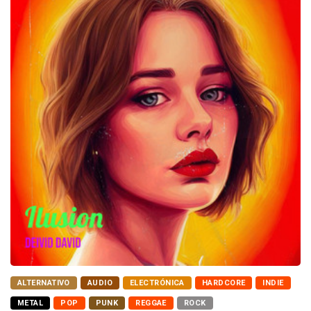
ALTERNATIVO
AUDIO
ELECTRÓNICA
HARDCORE
INDIE
METAL
POP
PUNK
REGGAE
ROCK