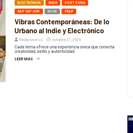
ELECTRÓNICA
INDIE
POST PUNK
RAP HIP HOP
ROCK
TRAP
Vibras Contemporáneas: De lo
Urbano al Indie y Electrónico
Redaccion LC
octubre 21, 2025
Cada tema ofrece una experiencia única que conecta
creatividad, estilo y autenticidad.
LEER MÁS