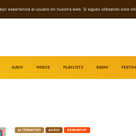
dependientes por descubrir
Indie rock, folk y electrónica: estrenos independien
jor experiencia al usuario en nuestra web. Si sigues utilizando este s
destacados
AUDIO
VIDEOS
PLAYLISTS
RADIO
FESTIV
ALTERNATIVO
AUDIO
DREAMPOP