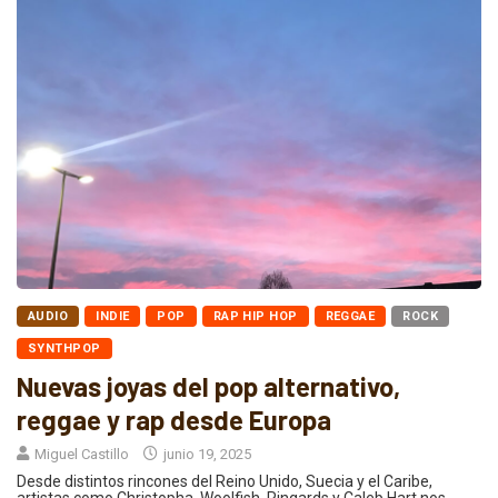
AUDIO
INDIE
POP
RAP HIP HOP
REGGAE
ROCK
SYNTHPOP
Nuevas joyas del pop alternativo,
reggae y rap desde Europa
Miguel Castillo
junio 19, 2025
Desde distintos rincones del Reino Unido, Suecia y el Caribe,
artistas como Christopha, Woolfish, Ringards y Caleb Hart nos