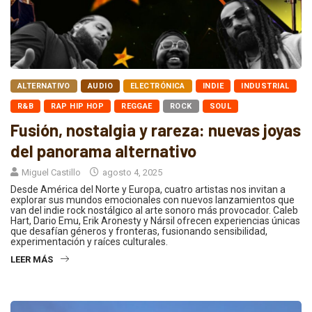
ALTERNATIVO
AUDIO
ELECTRÓNICA
INDIE
INDUSTRIAL
R&B
RAP HIP HOP
REGGAE
ROCK
SOUL
Fusión, nostalgia y rareza: nuevas joyas
del panorama alternativo
Miguel Castillo
agosto 4, 2025
Desde América del Norte y Europa, cuatro artistas nos invitan a
explorar sus mundos emocionales con nuevos lanzamientos que
van del indie rock nostálgico al arte sonoro más provocador. Caleb
Hart, Dario Emu, Erik Aronesty y Nársil ofrecen experiencias únicas
que desafían géneros y fronteras, fusionando sensibilidad,
experimentación y raíces culturales.
LEER MÁS