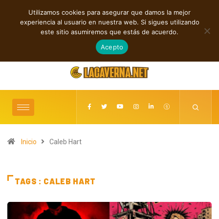
Utilizamos cookies para asegurar que damos la mejor
TENDENCIAS
experiencia al usuario en nuestra web. Si sigues utilizando
Rock, folk e indie: cuatro estrenos independientes por descubrir
este sitio asumiremos que estás de acuerdo.
agosto 7, 2026
Acepto
Inicio
Caleb Hart
TAGS : CALEB HART