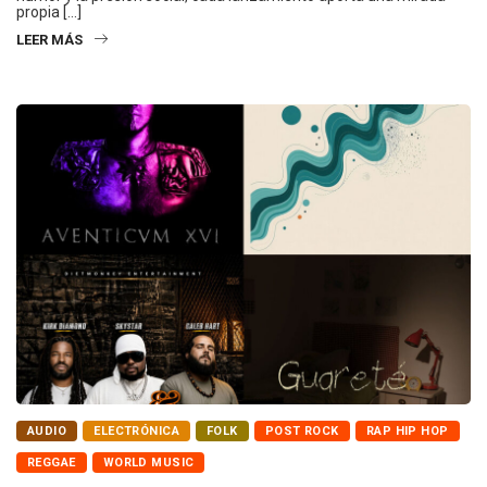
propia […]
LEER MÁS
AUDIO
ELECTRÓNICA
FOLK
POST ROCK
RAP HIP HOP
REGGAE
WORLD MUSIC