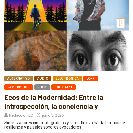
ALTERNATIVO
AUDIO
ELECTRÓNICA
LO-FI
RAP HIP HOP
ROCK
SHOEGAZE
Ecos de la Modernidad: Entre la
introspección, la conciencia y
Redaccion LC
junio 3, 2026
Sintetizadores cinematográficos y rap reflexivo hasta himnos de
resiliencia y paisajes sonoros evocadores