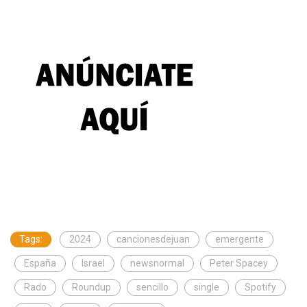
Tags:
2024
cancionesdejuan
emergente
España
Israel
newsnormal
Peter Spacey
Rado
Roundup
sencillo
single
Spotify