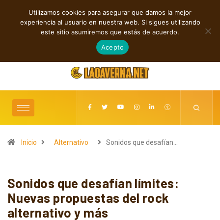
Utilizamos cookies para asegurar que damos la mejor
TENDENCIAS
experiencia al usuario en nuestra web. Si sigues utilizando
en “Hatred?”
Entre la Melodía y la Rebeldía
este sitio asumiremos que estás de acuerdo.
agosto 9, 2026
Acepto
Inicio
Alternativo
Sonidos que desafían…
Sonidos que desafían límites:
Nuevas propuestas del rock
alternativo y más