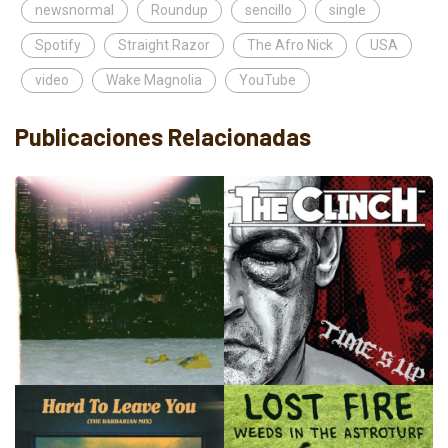
newsnormal
Roundup
sencillo
single
Spotify
Straight Razor
The Afro Nick
USA
video
Wake Magnolia
YouTube
Publicaciones Relacionadas