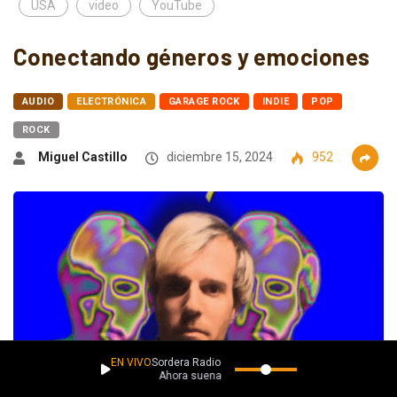
USA
video
YouTube
Conectando géneros y emociones
AUDIO
ELECTRÓNICA
GARAGE ROCK
INDIE
POP
ROCK
Miguel Castillo
diciembre 15, 2024
952
EN VIVO
Sordera Radio
Ahora suena