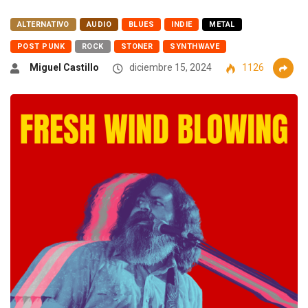
ALTERNATIVO
AUDIO
BLUES
INDIE
METAL
POST PUNK
ROCK
STONER
SYNTHWAVE
Miguel Castillo
diciembre 15, 2024
1126