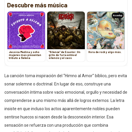
Descubre más música
Roundup
Jessica Medina y ocho
“Silence” de Ecastor: Un
Hora de rock y algo más.
mujeres mas presentan
grito de furia entre el
tributo a Selena
silencio y el caos
La canción toma inspiración del “Himno al Amor” bíblico, pero evita
sonar solemne o doctrinal. En lugar de eso, construye una
conversación íntima sobre vacío emocional, orgullo y necesidad de
comprenderse a uno mismo más allá de logros externos. La letra
insiste en que incluso los actos aparentemente nobles pueden
sentirse huecos si nacen desde la desconexión interior. Esa
sensación se refuerza con una producción que combina