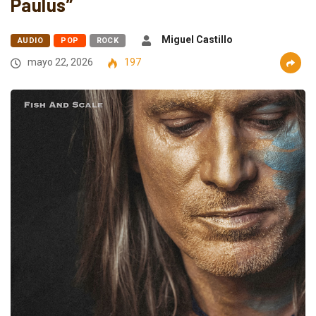
Paulus”
Miguel Castillo
AUDIO
POP
ROCK
mayo 22, 2026
197