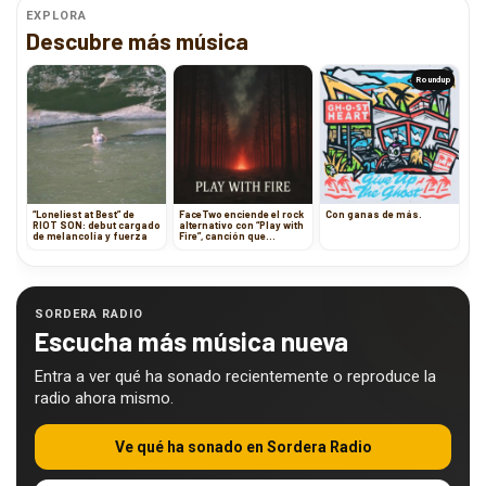
EXPLORA
Descubre más música
Roundup
“Loneliest at Best” de
FaceTwo enciende el rock
Con ganas de más.
RIOT SON: debut cargado
alternativo con “Play with
de melancolía y fuerza
Fire”, canción que
apuesta todo por amor
SORDERA RADIO
Escucha más música nueva
Entra a ver qué ha sonado recientemente o reproduce la
radio ahora mismo.
Ve qué ha sonado en Sordera Radio