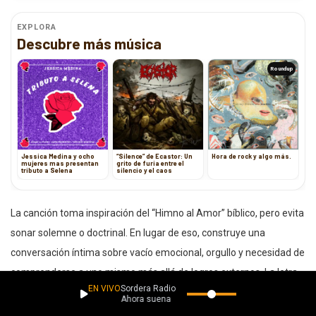
EXPLORA
Descubre más música
Roundup
Jessica Medina y ocho
“Silence” de Ecastor: Un
Hora de rock y algo más.
mujeres mas presentan
grito de furia entre el
tributo a Selena
silencio y el caos
La canción toma inspiración del “Himno al Amor” bíblico, pero evita
sonar solemne o doctrinal. En lugar de eso, construye una
conversación íntima sobre vacío emocional, orgullo y necesidad de
comprenderse a uno mismo más allá de logros externos. La letra
EN VIVO
Sordera Radio
insiste en que incluso los actos aparentemente nobles pueden
Ahora suena
sentirse huecos si nacen desde la desconexión interior. Esa