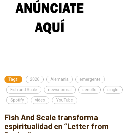
Tags:
2026
Alemania
emergente
Fish and Scale
newsnormal
sencillo
single
Spotify
video
YouTube
Fish And Scale transforma
espiritualidad en “Letter from