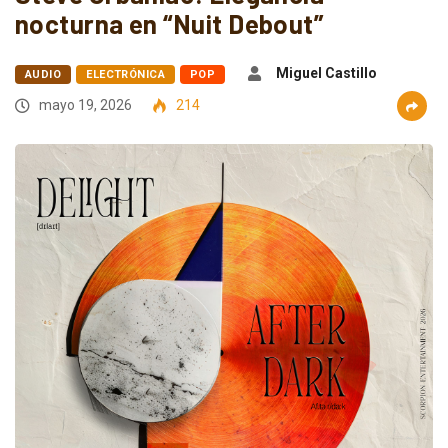
nocturna en “Nuit Debout”
Miguel Castillo
AUDIO
ELECTRÓNICA
POP
mayo 19, 2026
214