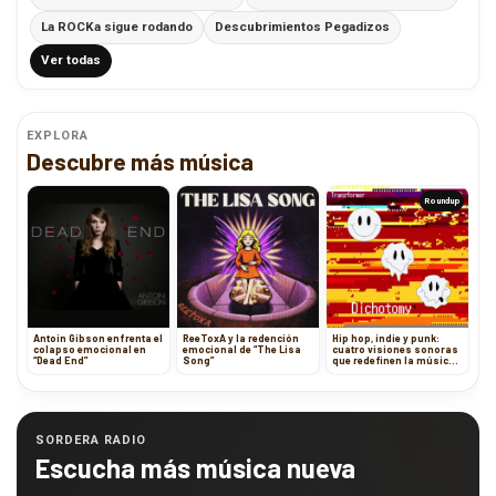
La ROCKa sigue rodando
Descubrimientos Pegadizos
Ver todas
EXPLORA
Descubre más música
Roundup
Antoin Gibson enfrenta el
ReeToxA y la redención
Hip hop, indie y punk:
colapso emocional en
emocional de “The Lisa
cuatro visiones sonoras
“Dead End”
Song”
que redefinen la música
alternativa
SORDERA RADIO
Escucha más música nueva