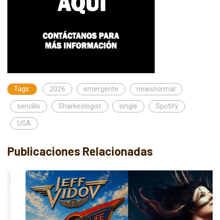
Tags:
2026
emergente
newsnormal
sencillo
Sharkeologist
single
Spotify
USA
Publicaciones Relacionadas