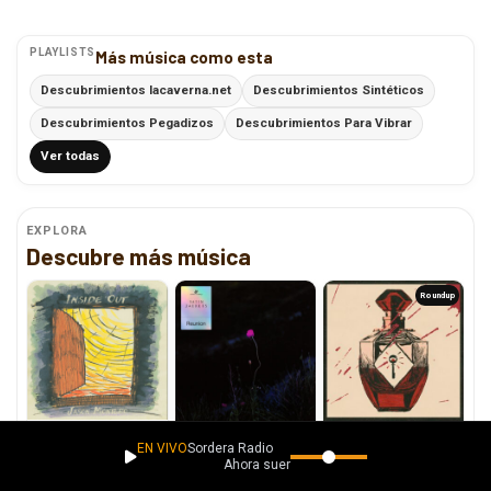
PLAYLISTS
Más música como esta
Descubrimientos lacaverna.net
Descubrimientos Sintéticos
Descubrimientos Pegadizos
Descubrimientos Para Vibrar
Ver todas
EXPLORA
Descubre más música
Roundup
“Inside Out”: El regreso
“First Thing” es la nueva
Escucha con Atención.
triunfal de Jason
joya de Satin Jackets y
EN VIVO
Sordera Radio
Montero y su nuevo
Tailor
Ahora suena
capítulo musical