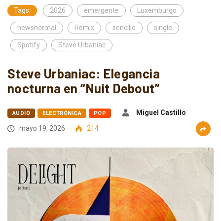
Tags:
2026
emergente
Luxemburgo
newsnormal
Remix
sencillo
single
Spotify
Steve Urbaniac
Steve Urbaniac: Elegancia
nocturna en “Nuit Debout”
Miguel Castillo
AUDIO
ELECTRÓNICA
POP
mayo 19, 2026
214