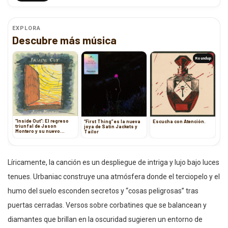
EXPLORA
Descubre más música
Roundup
“Inside Out”: El regreso
“First Thing” es la nueva
Escucha con Atención.
triunfal de Jason
joya de Satin Jackets y
Montero y su nuevo
Tailor
capítulo musical
Líricamente, la canción es un despliegue de intriga y lujo bajo luces
tenues. Urbaniac construye una atmósfera donde el terciopelo y el
humo del suelo esconden secretos y “cosas peligrosas” tras
puertas cerradas. Versos sobre corbatines que se balancean y
diamantes que brillan en la oscuridad sugieren un entorno de