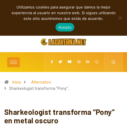
Utilizamos cookies para asegurar que damos la mejor
TENDENCIAS
experiencia al usuario en nuestra web. Si sigues utilizando
Cuatro lanzamientos independientes entre introspección y fuerza
este sitio asumiremos que estás de acuerdo.
agosto 6, 2026
Acepto
Inicio
Alternativo
Sharkeologist transforma “Pony”…
Sharkeologist transforma “Pony”
en metal oscuro