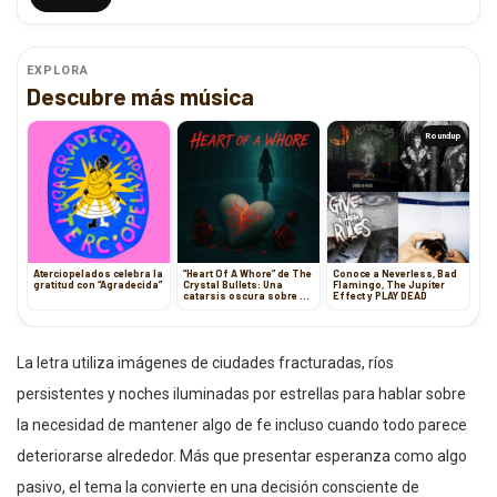
EXPLORA
Descubre más música
Roundup
Aterciopelados celebra la
“Heart Of A Whore” de The
Conoce a Neverless, Bad
gratitud con “Agradecida”
Crystal Bullets: Una
Flamingo, The Jupiter
catarsis oscura sobre el
Effect y PLAY DEAD
desamor y la resiliencia
emocional
La letra utiliza imágenes de ciudades fracturadas, ríos
persistentes y noches iluminadas por estrellas para hablar sobre
la necesidad de mantener algo de fe incluso cuando todo parece
deteriorarse alrededor. Más que presentar esperanza como algo
pasivo, el tema la convierte en una decisión consciente de