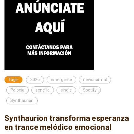
Tags:
2026
emergente
newsnormal
Polonia
sencillo
single
Spotify
Synthaurion
Synthaurion transforma esperanza
en trance melódico emocional