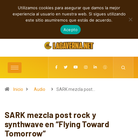
Utilizamos cookies para asegurar que damos la mejor
TENDENCIAS
experiencia al usuario en nuestra web. Si sigues utilizando
Cuatro lanzamientos independientes entre introspección y fuerza
este sitio asumiremos que estás de acuerdo.
agosto 6, 2026
Acepto
Inicio
Audio
SARK mezcla post…
SARK mezcla post rock y
synthwave en “Flying Toward
Tomorrow”