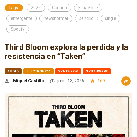
Tags:
2026
Canadá
Elina Filice
emergente
newsnormal
sencillo
single
Spotify
Third Bloom explora la pérdida y la
resistencia en “Taken”
AUDIO
ELECTRÓNICA
SYNTHPOP
SYNTHWAVE
Miguel Castillo
junio 13, 2026
169