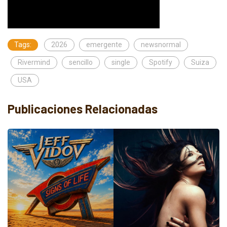
Tags:
2026
emergente
newsnormal
Rivermind
sencillo
single
Spotify
Suiza
USA
Publicaciones Relacionadas