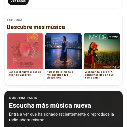
Ver todas
EXPLORA
Descubre más música
Roundup
Conoce el nuevo disco de
“Fire in Rain” mezcla
¡Del mundo, para ti! 4
Rodrigo Gallardo
melancolía y luz
canciones de USA que
electrónica
vas a amar
SORDERA RADIO
Escucha más música nueva
Entra a ver qué ha sonado recientemente o reproduce la
radio ahora mismo.