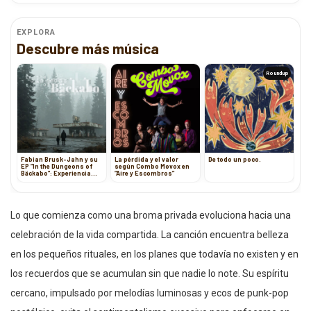
EXPLORA
Descubre más música
Roundup
Fabian Brusk-Jahn y su
La pérdida y el valor
De todo un poco.
EP “In the Dungeons of
según Combo Movox en
Bäckabo”: Experiencia
“Aire y Escombros”
musical oscura y
reflexiva
Lo que comienza como una broma privada evoluciona hacia una
celebración de la vida compartida. La canción encuentra belleza
en los pequeños rituales, en los planes que todavía no existen y en
los recuerdos que se acumulan sin que nadie lo note. Su espíritu
cercano, impulsado por melodías luminosas y ecos de punk-pop