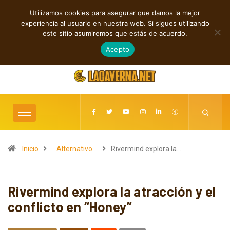
Utilizamos cookies para asegurar que damos la mejor
TENDENCIAS
experiencia al usuario en nuestra web. Si sigues utilizando
Rock, folk e indie: cuatro estrenos independientes por descubrir
este sitio asumiremos que estás de acuerdo.
agosto 6, 2026
Acepto
Inicio
Alternativo
Rivermind explora la…
Rivermind explora la atracción y el
conflicto en “Honey”