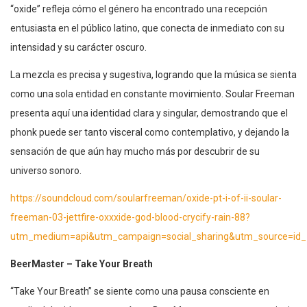
“oxide” refleja cómo el género ha encontrado una recepción
entusiasta en el público latino, que conecta de inmediato con su
intensidad y su carácter oscuro.
La mezcla es precisa y sugestiva, logrando que la música se sienta
como una sola entidad en constante movimiento. Soular Freeman
presenta aquí una identidad clara y singular, demostrando que el
phonk puede ser tanto visceral como contemplativo, y dejando la
sensación de que aún hay mucho más por descubrir de su
universo sonoro.
https://soundcloud.com/soularfreeman/oxide-pt-i-of-ii-soular-
freeman-03-jettfire-oxxxide-god-blood-crycify-rain-88?
utm_medium=api&utm_campaign=social_sharing&utm_source=id
BeerMaster – Take Your Breath
“Take Your Breath” se siente como una pausa consciente en