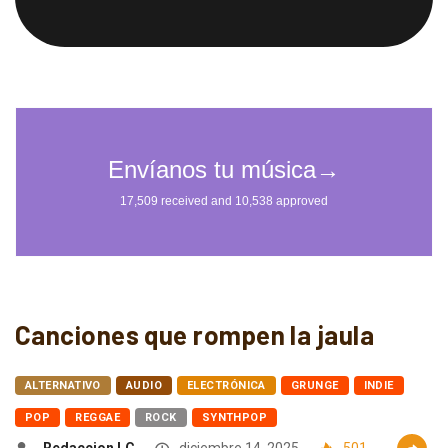
Canciones que rompen la jaula
ALTERNATIVO
AUDIO
ELECTRÓNICA
GRUNGE
INDIE
POP
REGGAE
ROCK
SYNTHPOP
Redaccion LC
diciembre 14, 2025
501