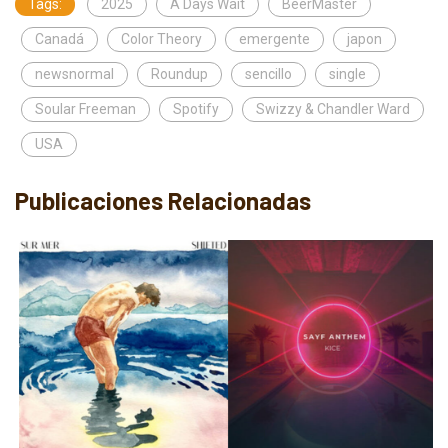
Tags:
2025
A Days Wait
BeerMaster
Canadá
Color Theory
emergente
japon
newsnormal
Roundup
sencillo
single
Soular Freeman
Spotify
Swizzy & Chandler Ward
USA
Publicaciones Relacionadas