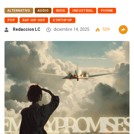
ALTERNATIVO
AUDIO
INDIE
INDUSTRIAL
PHONK
POP
RAP HIP HOP
SYNTHPOP
Redaccion LC
diciembre 14, 2025
509