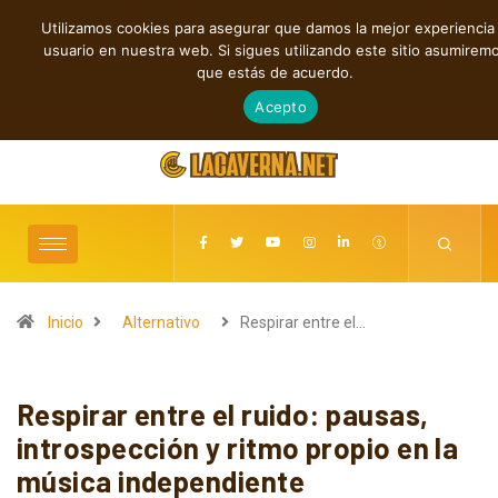
Utilizamos cookies para asegurar que damos la mejor experiencia 
TENDENCIAS
usuario en nuestra web. Si sigues utilizando este sitio asumirem
M3TIN presenta “Nuestra Historia Acabó” en español
que estás de acuerdo.
agosto 6, 2026
Acepto
Inicio
Alternativo
Respirar entre el…
Respirar entre el ruido: pausas,
introspección y ritmo propio en la
música independiente