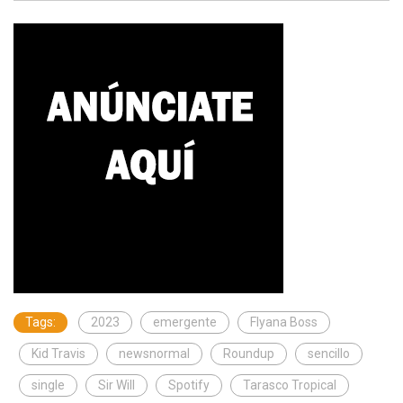
Tags:
2023
emergente
Flyana Boss
Kid Travis
newsnormal
Roundup
sencillo
single
Sir Will
Spotify
Tarasco Tropical