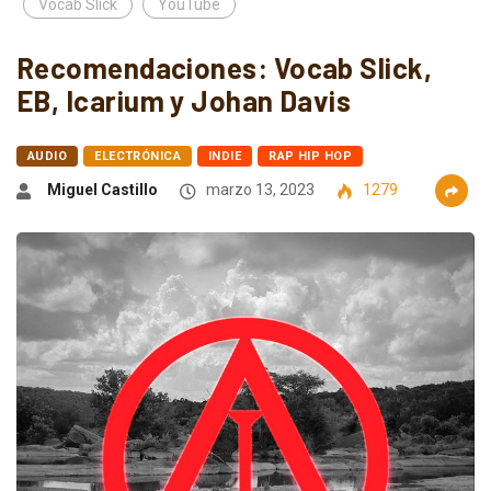
Vocab Slick
YouTube
Recomendaciones: Vocab Slick,
EB, Icarium y Johan Davis
AUDIO
ELECTRÓNICA
INDIE
RAP HIP HOP
Miguel Castillo
marzo 13, 2023
1279