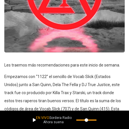
Les traemos más recomendaciones para este inicio de semana.
Empezamos con “1122” el sencillo de Vocab Slick (Estados
Unidos) junto a San Quinn, Dela The Fella y DJ True Justice, este
track fue co producido por Killa Trax y Starski, un track donde
estos tres raperos tiran buenos versos. El título es la suma de los
códigos de área de Vocab Slick (707) y de San Quinn (415). Esta
canción es parte del álbum “Language”, que fue lanzado en el
EN VIVO
Sordera Radio
Ahora suena
2021.