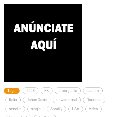
Tags:
2023
EB
emergente
Icarium
Italia
Johan Davis
newsnormal
Roundup
sencillo
single
Spotify
USA
video