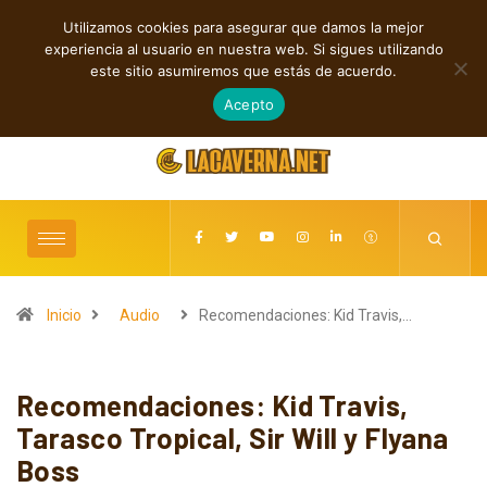
Utilizamos cookies para asegurar que damos la mejor
TENDENCIAS
experiencia al usuario en nuestra web. Si sigues utilizando
Cuatro canciones independientes entre reflexión y resistencia
este sitio asumiremos que estás de acuerdo.
agosto 7, 2026
Acepto
Inicio
Audio
Recomendaciones: Kid Travis,…
Recomendaciones: Kid Travis,
Tarasco Tropical, Sir Will y Flyana
Boss