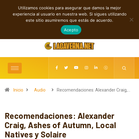
Utilizamos cookies para asegurar que damos la mejor
TENDENCIAS
experiencia al usuario en nuestra web. Si sigues utilizando
Baldy Crawler cuestiona el odio y la guerra en “Hatred?”
este sitio asumiremos que estás de acuerdo.
agosto 9, 2026
Acepto
Inicio
Audio
Recomendaciones: Alexander Craig,…
Recomendaciones: Alexander
Craig, Ashes of Autumn, Local
Natives y Solaire