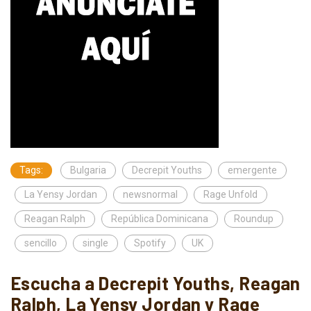
Tags:
Bulgaria
Decrepit Youths
emergente
La Yensy Jordan
newsnormal
Rage Unfold
Reagan Ralph
República Dominicana
Roundup
sencillo
single
Spotify
UK
Escucha a Decrepit Youths, Reagan
Ralph, La Yensy Jordan y Rage