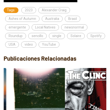
Tags:
2023
Alexander Craig
Ashes of Autumn
Australia
Brasil
emergente
Local Natives
newsnormal
Roundup
sencillo
single
Solaire
Spotify
USA
video
YouTube
Publicaciones Relacionadas