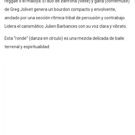
reggae o el maloya. El dúo de zanfona (vielle) y gaita (cornemuse)
de Greg Jolivet genera un bourdon compacto y envolvente,
anclado por una sección rítmica tribal de percusión y contrabajo.
Lidera el carismático Julien Barbances con su voz clara y vibrato.
Esta “ronde” (danza en círculo) es una mezcla delicada de baile
terrenal y espiritualidad.