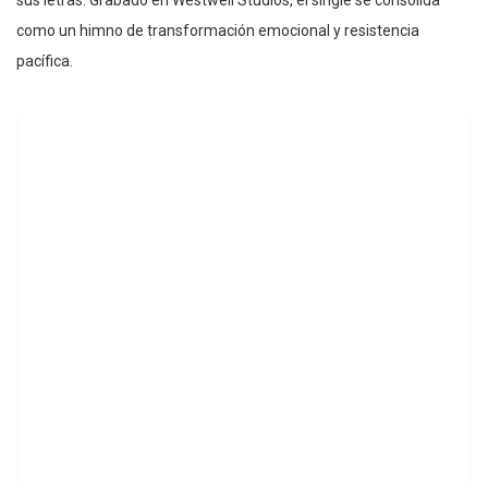
sus letras. Grabado en Westwell Studios, el single se consolida
como un himno de transformación emocional y resistencia
pacífica.