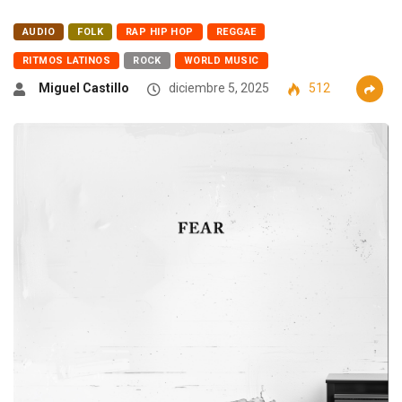
AUDIO
FOLK
RAP HIP HOP
REGGAE
RITMOS LATINOS
ROCK
WORLD MUSIC
Miguel Castillo
diciembre 5, 2025
512