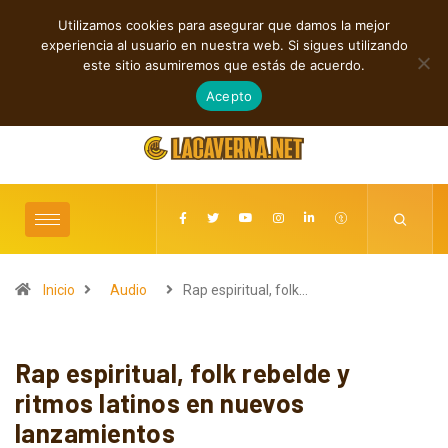
Utilizamos cookies para asegurar que damos la mejor
TENDENCIAS
experiencia al usuario en nuestra web. Si sigues utilizando
Cuatro canciones independientes entre folk, rock y pop
este sitio asumiremos que estás de acuerdo.
agosto 8, 2026
Acepto
Inicio
Audio
Rap espiritual, folk…
Rap espiritual, folk rebelde y
ritmos latinos en nuevos
lanzamientos