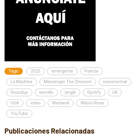
Tags:
2025
emergente
Francia
La Machine
Messenger The Choosen
newsnormal
Roundup
sencillo
single
Spotify
UK
USA
video
Westwell
Wilson Rivas
YouTube
Publicaciones Relacionadas