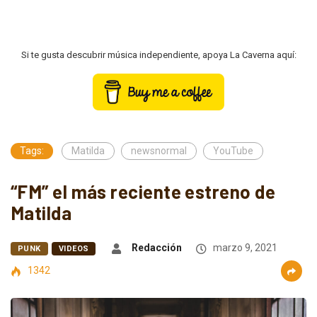
Si te gusta descubrir música independiente, apoya La Caverna aquí:
Tags:
Matilda
newsnormal
YouTube
“FM” el más reciente estreno de
Matilda
Redacción
marzo 9, 2021
PUNK
VIDEOS
1342