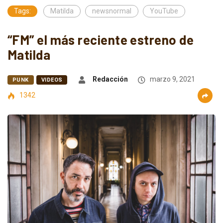
Tags:
Matilda
newsnormal
YouTube
“FM” el más reciente estreno de
Matilda
Redacción
marzo 9, 2021
PUNK
VIDEOS
1342