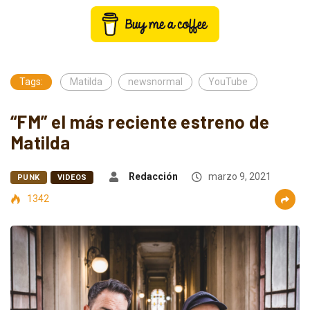
Tags:
Matilda
newsnormal
YouTube
“FM” el más reciente estreno de
Matilda
Redacción
marzo 9, 2021
PUNK
VIDEOS
1342