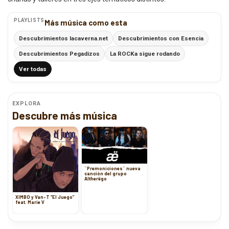
PLAYLISTS
Más música como esta
Descubrimientos lacaverna.net
Descubrimientos con Esencia
Descubrimientos Pegadizos
La ROCKa sigue rodando
Ver todas
EXPLORA
Descubre más música
¨Premoniciones¨ nueva
canción del grupo
Altherëgo
XIMBO y Van-T “El Juego”
feat. Marie V