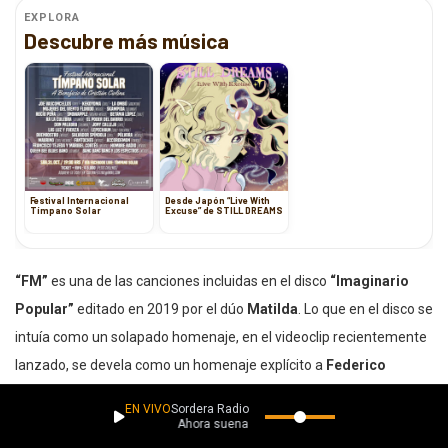
EXPLORA
Descubre más música
Festival Internacional
Desde Japón “Live With
Tímpano Solar
Excuse” de STILL DREAMS
“FM”
es una de las canciones incluidas en el disco
“Imaginario
Popular”
editado en 2019 por el dúo
Matilda
. Lo que en el disco se
intuía como un solapado homenaje, en el videoclip recientemente
lanzado, se devela como un homenaje explícito a
Federico
Moura
, la voz y el alma de la banda
Virus
, ese gran estandarte del
EN VIVO
Sordera Radio
pop nacional que a más de treinta años de su muerte aún sigue
Ahora suena