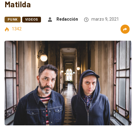
Matilda
Redacción
marzo 9, 2021
PUNK
VIDEOS
1342