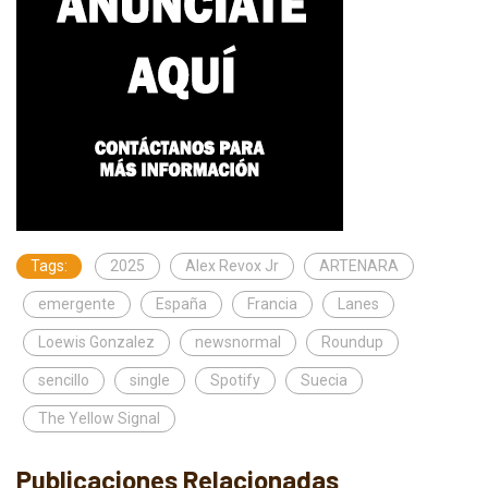
Tags:
2025
Alex Revox Jr
ARTENARA
emergente
España
Francia
Lanes
Loewis Gonzalez
newsnormal
Roundup
sencillo
single
Spotify
Suecia
The Yellow Signal
Publicaciones Relacionadas