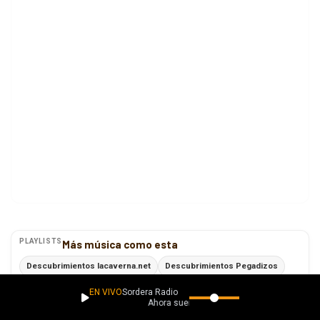
PLAYLISTS
Más música como esta
Descubrimientos lacaverna.net
Descubrimientos Pegadizos
Descubrimientos con Esencia
La ROCKa sigue rodando
EN VIVO
Sordera Radio
Ahora suena
Ver todas