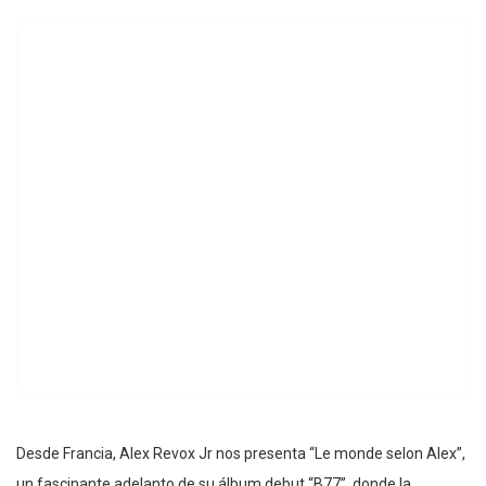
Desde Francia, Alex Revox Jr nos presenta “Le monde selon Alex”,
un fascinante adelanto de su álbum debut “B77”, donde la