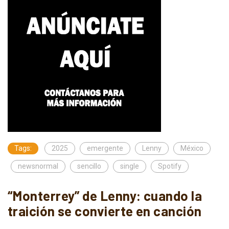
Tags:
2025
emergente
Lenny
México
newsnormal
sencillo
single
Spotify
“Monterrey” de Lenny: cuando la
traición se convierte en canción