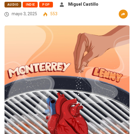
Miguel Castillo
AUDIO
INDIE
POP
mayo 3, 2025
553