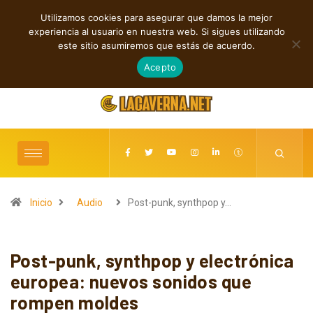
Utilizamos cookies para asegurar que damos la mejor
TENDENCIAS
experiencia al usuario en nuestra web. Si sigues utilizando
Baldy Crawler cuestiona el odio y la guerra en “Hatred?”
este sitio asumiremos que estás de acuerdo.
agosto 9, 2026
Acepto
Inicio
Audio
Post-punk, synthpop y…
Post-punk, synthpop y electrónica
europea: nuevos sonidos que
rompen moldes