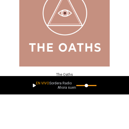
The Oaths
EN VIVO
Sordera Radio
Ahora suena
“Dance with me” forma parte de una renovación de la banda, que
los distingue con particular estilo y una producción más madura;
La canción es un midtempo que nos envuelve en un microdancing,
además de que nos llama a superar los miedos y a seguir adelante
en cualquier situación, nada más apropiado para el momento que