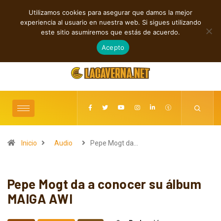
Utilizamos cookies para asegurar que damos la mejor
TENDENCIAS
experiencia al usuario en nuestra web. Si sigues utilizando
Rock, folk e indie: cuatro estrenos independientes por descubrir
este sitio asumiremos que estás de acuerdo.
agosto 6, 2026
Acepto
Inicio
Audio
Pepe Mogt da…
Pepe Mogt da a conocer su álbum
MAIGA AWI