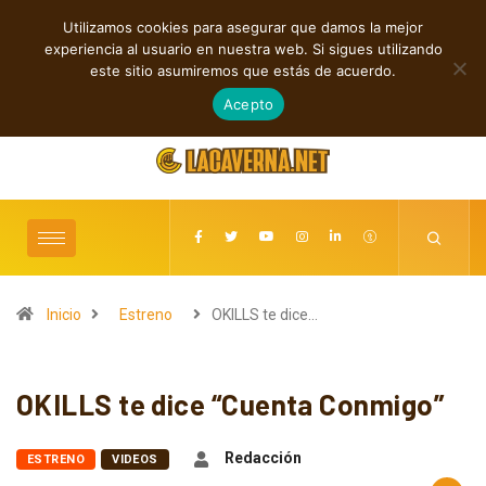
Utilizamos cookies para asegurar que damos la mejor
TENDENCIAS
experiencia al usuario en nuestra web. Si sigues utilizando
Shaven Primates: Un estallido de Hard Rock contra el control digital
este sitio asumiremos que estás de acuerdo.
agosto 7, 2026
Acepto
Inicio
Estreno
OKILLS te dice…
OKILLS te dice “Cuenta Conmigo”
Redacción
ESTRENO
VIDEOS