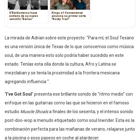
D’Baldomeros hace
Kings of Convenience
estreno de su nuevo
anuncia su primer corte
sencillo “Bailas”
“Rocky Trail”
La mirada de Adrian sobre este proyecto: “Para mí, el Soul Texano
es una versión única de Texas de lo que conocemos como música
soul, de una manera esto solo podría haber sucedido en este
estado. Tenías esta olla donde la cultura, Afro y Latina se
mezclaban y se tenía la proximidad a la frontera mexicana
agregando influencia “.
‘I’ve Got Soul’
presenta ese brillante sonido de “ritmo medio” con
enfoque en las guitarras como las que se hicieron en el famoso
estudio
Muscle Shoals
a finales de los sesenta; y el intenso sonido
post-doo-wop a menudo etiquetado como soul lowrider. Esta es la
combinación perfecta para las mañanas de verano, relajarse junto
a la piscina o esos paseos en coche al atardecer.