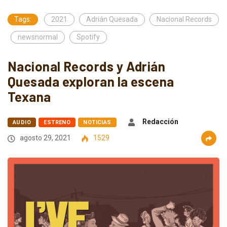
Tags:
2021
Adrián Quesada
Nacional Records
newsnormal
Spotify
Nacional Records y Adrián
Quesada exploran la escena
Texana
Redacción
AUDIO
ESTRENO
NOTICIAS
agosto 29, 2021
1529