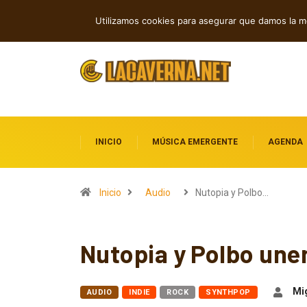
Nueva música independiente: electróni
TENDENCIAS
Utilizamos cookies para asegurar que damos la me
INICIO
MÚSICA EMERGENTE
AGENDA
Inicio
Audio
Nutopia y Polbo…
Nutopia y Polbo unen
Mig
AUDIO
INDIE
ROCK
SYNTHPOP