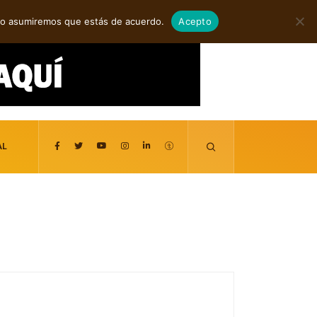
agosto 7, 2026
itio asumiremos que estás de acuerdo.
Acepto
AL