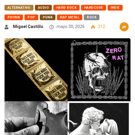
ALTERNATIVO
AUDIO
HARD ROCK
HARDCORE
INDIE
PHONK
POP
PUNK
RAP METAL
ROCK
Miguel Castillo
mayo 30, 2026
212