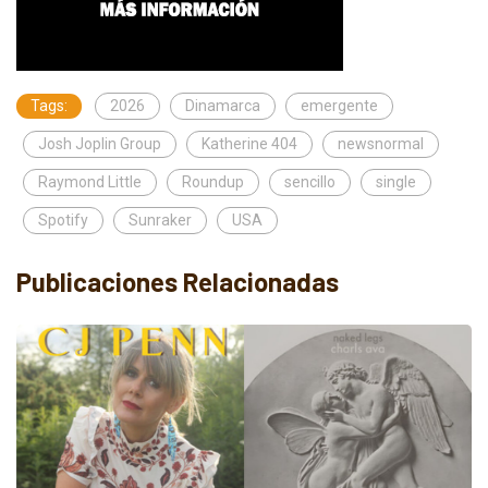
Tags:
2026
Dinamarca
emergente
Josh Joplin Group
Katherine 404
newsnormal
Raymond Little
Roundup
sencillo
single
Spotify
Sunraker
USA
Publicaciones Relacionadas