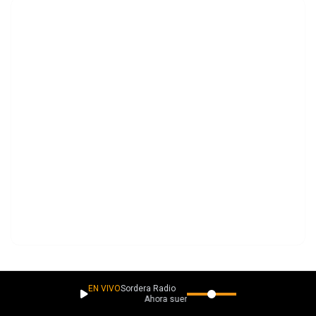
Idealizar a alguien puede ser tan peligroso como perderlo. En “Last
EN VIVO
Sordera Radio
Ahora suena
Night”, Atlas Slave explora ese punto donde la admiración se