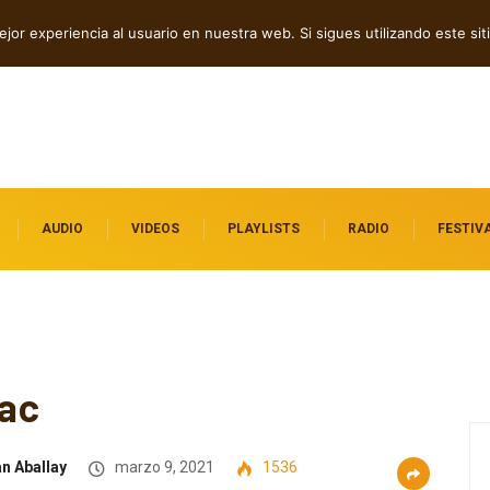
ock contra el control digital
jor experiencia al usuario en nuestra web. Si sigues utilizando este s
AUDIO
VIDEOS
PLAYLISTS
RADIO
FESTIV
ac
an Aballay
marzo 9, 2021
1536