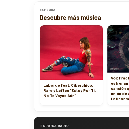
EXPLORA
Descubre más música
Vox Frac
estrenan
Laborde feat. Ciberchico,
canción q
Rare y Leftee “Estoy Por Ti,
unión de 
No Te Vayas Aún”
Latinoam
SORDERA RADIO