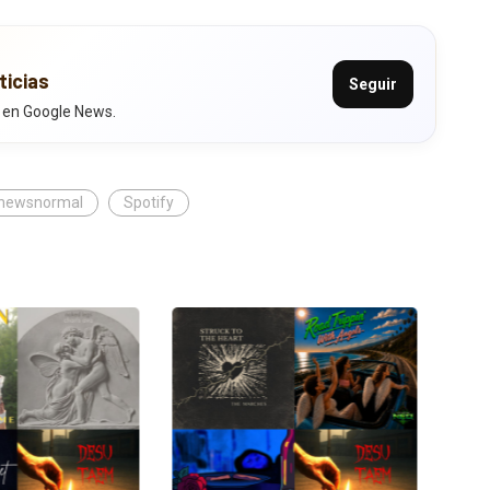
ticias
Seguir
 en Google News.
newsnormal
Spotify