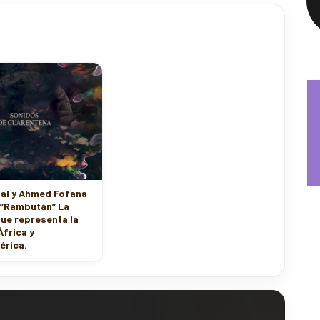
tal y Ahmed Fofana
 ”Rambután” La
ue representa la
África y
érica.