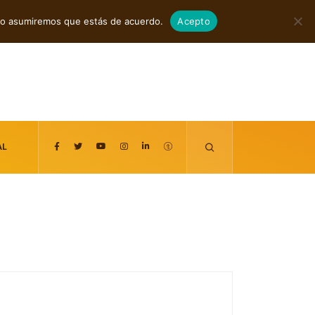
agosto 7, 2026
itio asumiremos que estás de acuerdo.
Acepto
AL