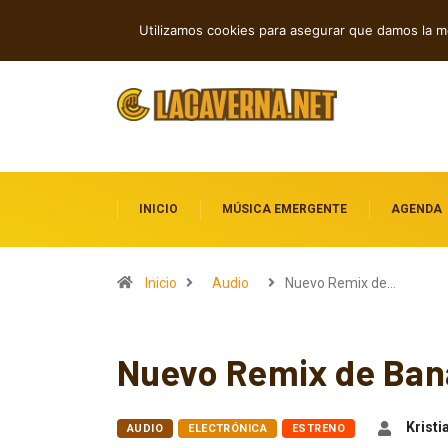
Shaven Primates: Un estallido de Hard R
TENDENCIAS
Utilizamos cookies para asegurar que damos la me
INICIO
MÚSICA EMERGENTE
AGENDA
Inicio
Audio
Nuevo Remix de…
Nuevo Remix de Ban
Kristi
AUDIO
ELECTRÓNICA
ESTRENO