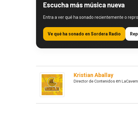
Escucha más música nueva
Entra a ver qué ha sonado recientemente o repr
Ve qué ha sonado en Sordera Radio
Rep
Kristian Aballay
en
Director de Contenidos
LaCavern