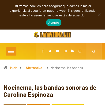
Utilizamos cookies para asegurar que damos la mejor
TENDENCIAS
experiencia al usuario en nuestra web. Si sigues utilizando
o canciones entre pop, indie rock y electrónica
Cuatro canciones sobre ca
este sitio asumiremos que estás de acuerdo.
pertenenci
agosto 10, 2026
Acepto
Inicio
Alternativo
Nocinema, las bandas…
Nocinema, las bandas sonoras de
Carolina Espinoza