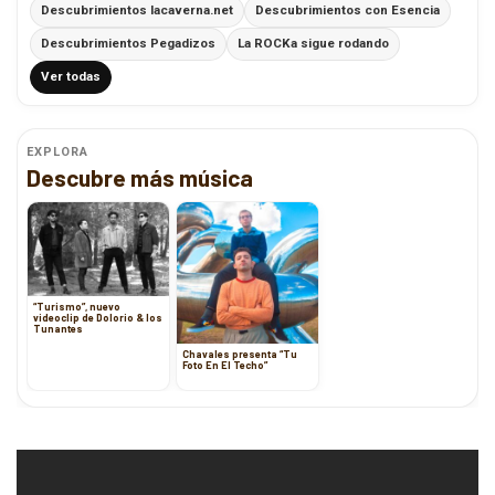
Descubrimientos lacaverna.net
Descubrimientos con Esencia
Descubrimientos Pegadizos
La ROCKa sigue rodando
Ver todas
EXPLORA
Descubre más música
“Turismo”, nuevo
videoclip de Dolorio & los
Tunantes
Chavales presenta “Tu
Foto En El Techo”