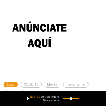
Tags:
COVID-19
México
newsnormal
YouTube
EN VIVO
Sordera Radio
Ahora suena