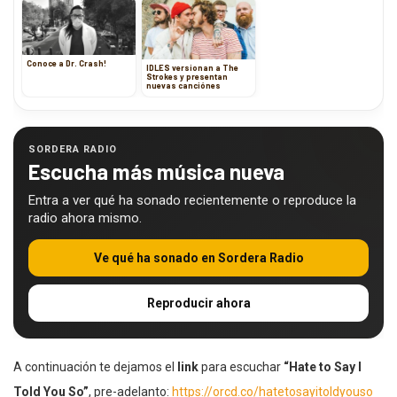
Conoce a Dr. Crash!
IDLES versionan a The
Strokes y presentan
nuevas canciónes
SORDERA RADIO
Escucha más música nueva
Entra a ver qué ha sonado recientemente o reproduce la
radio ahora mismo.
Ve qué ha sonado en Sordera Radio
Reproducir ahora
A continuación te dejamos el
link
para escuchar
“Hate to Say I
Told You So”
, pre-adelanto:
https://orcd.co/hatetosayitoldyouso