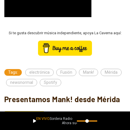
Si te gusta descubrir música independiente, apoya La Caverna aquí:
Tags:
electrónica
Fusión
Mank!
Mérida
newsnormal
Spotify
Presentamos Mank! desde Mérida
Kristian Aballay
MÚSICA EMERGENTE
EN VIVO
Sordera Radio
septiembre 7, 2020
1890
Ahora suena