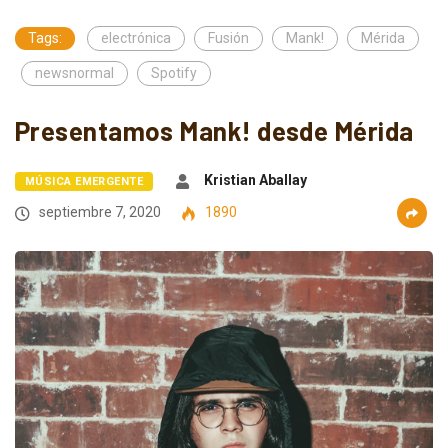
Tags:
electrónica
Fusión
Mank!
Mérida
newsnormal
Spotify
Presentamos Mank! desde Mérida
Kristian Aballay
MÚSICA EMERGENTE
septiembre 7, 2020
1890