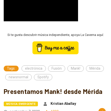
Si te gusta descubrir música independiente, apoya La Caverna aquí:
Tags:
electrónica
Fusión
Mank!
Mérida
newsnormal
Spotify
Presentamos Mank! desde Mérida
Kristian Aballay
MÚSICA EMERGENTE