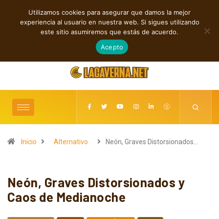
Utilizamos cookies para asegurar que damos la mejor
TENDENCIAS
experiencia al usuario en nuestra web. Si sigues utilizando
Indie, rap y pop: cuatro lanzamientos independientes destacados
este sitio asumiremos que estás de acuerdo.
agosto 7, 2026
Acepto
Inicio
Alternativo
Neón, Graves Distorsionados…
Neón, Graves Distorsionados y
Caos de Medianoche