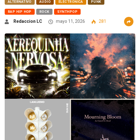
ALTERNATIVO
AUDIO
ELECTRÓNICA
PUNK
RAP HIP HOP
ROCK
SYNTHPOP
Redaccion LC
mayo 11, 2026
281