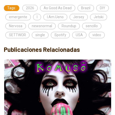
Tags:
2026
As Good As Dead
Brazil
DIY
emergente
I
I.Am.Ueno
Jersey
Jetski
Nervosa
newsnormal
Roundup
sencillo
SETTWOR
single
Spotify
USA
video
Publicaciones Relacionadas