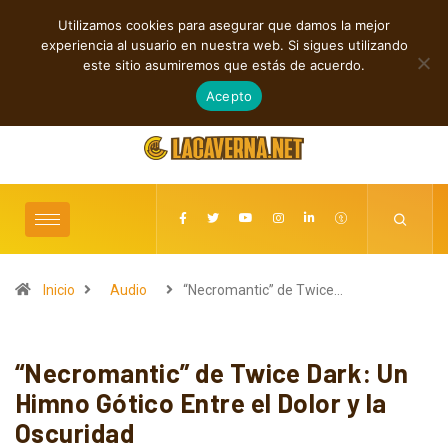
Utilizamos cookies para asegurar que damos la mejor
TENDENCIAS
experiencia al usuario en nuestra web. Si sigues utilizando
Rock, folk e indie: cuatro estrenos independientes por descubrir
este sitio asumiremos que estás de acuerdo.
agosto 7, 2026
Acepto
Inicio
Audio
“Necromantic” de Twice…
“Necromantic” de Twice Dark: Un
Himno Gótico Entre el Dolor y la
Oscuridad