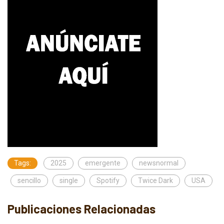
Tags:
2025
emergente
newsnormal
sencillo
single
Spotify
Twice Dark
USA
Publicaciones Relacionadas