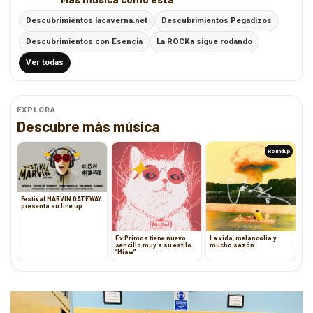
Descubrimientos lacaverna.net
Descubrimientos Pegadizos
Descubrimientos con Esencia
La ROCKa sigue rodando
Ver todas
EXPLORA
Descubre más música
Roundup
Festival MARVIN GATEWAY
presenta su line up
Ex Primos tiene nuevo
La vida, melancolía y
sencillo muy a su estilo:
mucho sazón.
“Miaw”