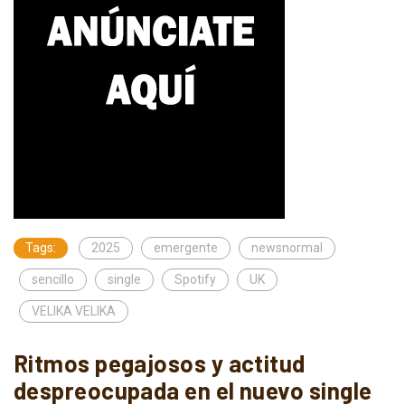
Tags:
2025
emergente
newsnormal
sencillo
single
Spotify
UK
VELIKA VELIKA
Ritmos pegajosos y actitud
despreocupada en el nuevo single