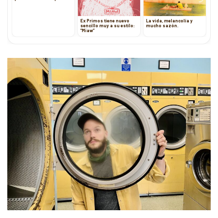
Ex Primos tiene nuevo
La vida, melancolía y
sencillo muy a su estilo:
mucho sazón.
“Miaw”