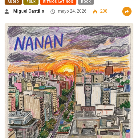
AUDIO
FOLK
RITMOS LATINOS
ROCK
Miguel Castillo
mayo 24, 2026
208