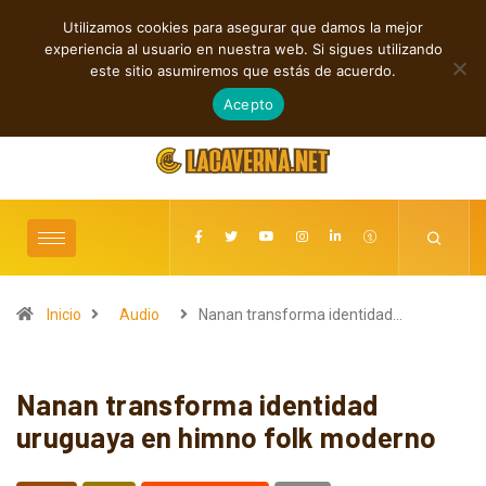
Utilizamos cookies para asegurar que damos la mejor
TENDENCIAS
experiencia al usuario en nuestra web. Si sigues utilizando
Rock, folk e indie: cuatro estrenos independientes por descubrir
este sitio asumiremos que estás de acuerdo.
agosto 7, 2026
Acepto
Inicio
Audio
Nanan transforma identidad…
Nanan transforma identidad
uruguaya en himno folk moderno