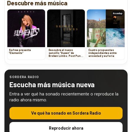
Descubre más música
Roundup
Safree presenta
Descubre el nuevo
Cuatro propuestas
“Elements”
sencillo “Queen” de
independientes entre
Broken Limbs: Post Punk
ansiedad y euforia
con un toque de
melancolía
SORDERA RADIO
Escucha más música nueva
Entra a ver qué ha sonado recientemente o reproduce la
radio ahora mismo.
Ve qué ha sonado en Sordera Radio
Reproducir ahora