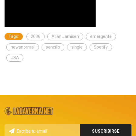
Tags:
2026
Allan Jamisen
emergente
newsnormal
sencillo
single
Spotify
USA