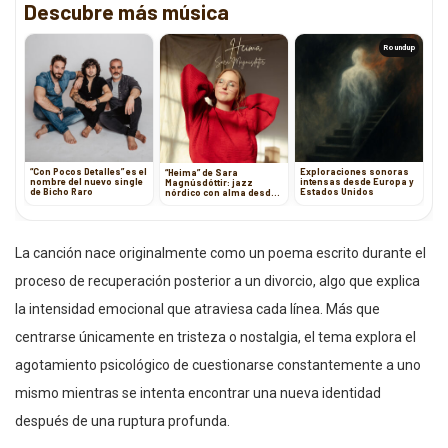
Descubre más música
Roundup
“Con Pocos Detalles” es el
Exploraciones sonoras
“Heima” de Sara
nombre del nuevo single
intensas desde Europa y
Magnúsdóttir: jazz
de Bicho Raro
Estados Unidos
nórdico con alma desde
Islandia
La canción nace originalmente como un poema escrito durante el
proceso de recuperación posterior a un divorcio, algo que explica
la intensidad emocional que atraviesa cada línea. Más que
centrarse únicamente en tristeza o nostalgia, el tema explora el
agotamiento psicológico de cuestionarse constantemente a uno
mismo mientras se intenta encontrar una nueva identidad
después de una ruptura profunda.