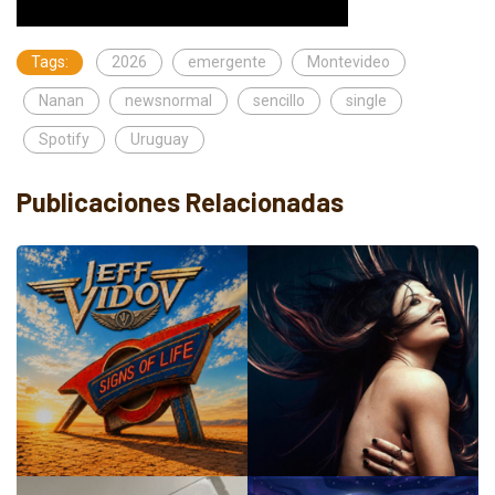
Tags:
2026
emergente
Montevideo
Nanan
newsnormal
sencillo
single
Spotify
Uruguay
Publicaciones Relacionadas